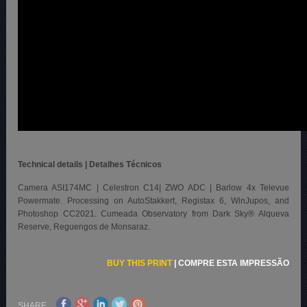
Technical details | Detalhes Técnicos
Camera ASI174MC | Celestron C14| ZWO ADC | Barlow 4x Televue
Powermate. Processing on AutoStakkert, Registax 6, WinJupos, and
Photoshop CC2021. Cumeada Observatory from Dark Sky® Alqueva
Reserve, Reguengos de Monsaraz.
BUY THIS PRINT
|
COMPRE ESTA IMPRESSÃO
SHARE