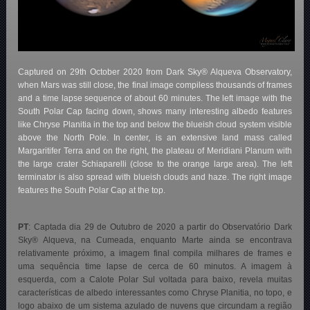
Captured on 29th October 2020 from Dark Sky® Alqueva Observatory,
when Mars was still close, the final image compiless thousands of frames
and a time lapse sequence of about 60 minutes. The left image with the
South Polar Cap facing down, shows many interesting albedo features
like Chryse Planitia in the top and below the blueish cloud system visible
above the North Pole. In center, is an extensive land mass called
Margaritifer Terra and on the right, the plateau of Meridiani Planum with
the large crater Schiaparelli (close to the orange large area). The left
terminator is also spread with blueish clouds and haze. The right image
features the South Polar Cap at the top.
PT
: Captada dia 29 de Outubro de 2020 a partir do Observatório Dark
Sky® Alqueva, na Cumeada, enquanto Marte ainda se encontrava
relativamente próximo, a imagem final compila milhares de frames e
uma sequência time lapse de cerca de 60 minutos. A imagem à
esquerda, com a Calote Polar Sul voltada para baixo, revela muitas
características de albedo interessantes como Chryse Planitia, no topo, e
logo abaixo de um sistema azulado de nuvens que circundam a região