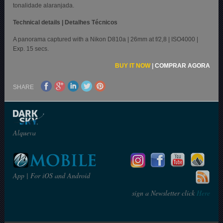
tonalidade alaranjada.
Technical details | Detalhes Técnicos
A panorama captured with a Nikon D810a | 26mm at f/2,8 | ISO4000 |
Exp. 15 secs.
BUY IT NOW
|
COMPRAR AGORA
SHARE
Alqueva
App | For iOS and Android
sign a Newsletter click
Here