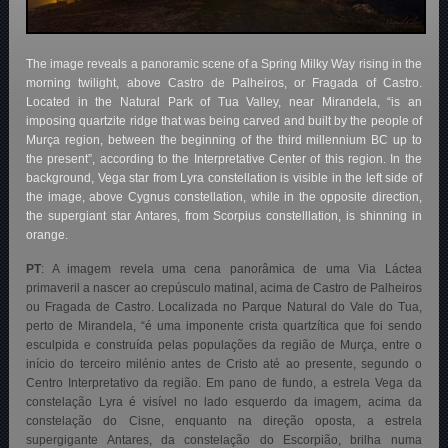
The image reveals a panoramic scene of a Spring Milky Way rising in the
morning twilight, above Castro de Palheiros, or Fragada of Castro.
Located in the Natural Park of Tua Valley, near Mirandela, “is an
imposing quartzite ridge that was being carved and built by the people of
Murça region, between the beginning of the third millennium BC up to
the present”, according to the Interpretative Center of this region. In the
background, Vega star from Lyra constellation is visible in the left side of
the image, above Cygnus constellation, while in the opposite direction,
the supergiant star Antares, from Scorpius constelllation, is shinning in
orange.
PT
: A imagem revela uma cena panorâmica de uma Via Láctea
primaveril a nascer ao crepúsculo matinal, acima de Castro de Palheiros
ou Fragada de Castro. Localizada no Parque Natural do Vale do Tua,
perto de Mirandela, “é uma imponente crista quartzítica que foi sendo
esculpida e construída pelas populações da região de Murça, entre o
início do terceiro milénio antes de Cristo até ao presente, segundo o
Centro Interpretativo da região. Em pano de fundo, a estrela Vega da
constelação Lyra é visível no lado esquerdo da imagem, acima da
constelação do Cisne, enquanto na direção oposta, a estrela
supergigante Antares, da constelação do Escorpião, brilha numa