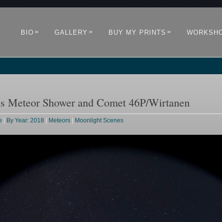
»
»
»
BIO
GALLERY
BUY MY PRINTS
WORKSH
ds Meteor Shower and Comet 46P/Wirtanen
e
|
By Year: 2018
|
Meteors
|
Moonlight Scenes