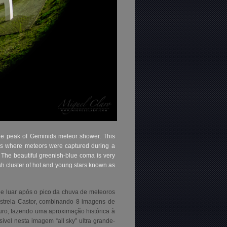
he peak of Geminids meteor shower. This
ges where meteors were captured during a
. The beautiful greenish-blue coma is very
eish cluster of hot and young stars known as
de luar após o pico da chuva de meteoros
strela Castor, combinando 8 imagens de
uro, fazendo uma aproximação histórica à
ível nesta imagem “all sky” ultra grande-