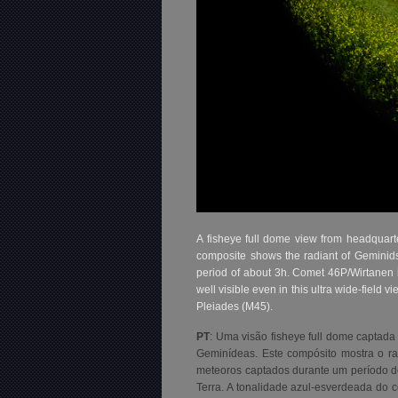
A fisheye full dome view from headquar
composite shows the radiant of Geminids
period of about 3h. Comet 46P/Wirtanen is
well visible even in this ultra wide-field 
Pleiades (M45).
PT
: Uma visão fisheye full dome captad
Geminídeas. Este compósito mostra o r
meteoros captados durante um período de
Terra. A tonalidade azul-esverdeada do