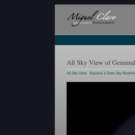
All Sky View of Gemini
All Sky View
|
Alqueva´s Dark Sky Reserv