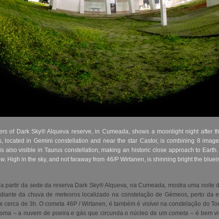
ters of Dark Sky® Alqueva reserve, in Cumeada, shows a moonlight night after t
, located in Gemini constellation and near the star Castor, is combining 8 ima
 also visible in Taurus constellation, making an historic close approach to Earth
view. High in the sky, and not faraway from 46/P Wirtanen, is shinning bright the blu
a a partir da sede da reserva Dark Sky® Alqueva, na Cumeada, mostra uma noite 
adiante da chuva de meteoros localizado na constelação de Gémeos, perto da e
 cerca de 3h. O cometa 46P / Wirtanen, é também é visível na constelação do To
 coma – a nuvem de poeira e gás que circunda o núcleo de um
cometa –
é bem vis