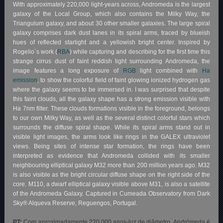
With approximately 220,000 light-years across, Andromeda is the largest
galaxy of the Local Group, which also contains the Milky Way, the
Triangulum galaxy, and about 30 other smaller galaxies. The large spiral
galaxy comprises dark dust lanes in its spiral arms, traced by blueish
hues of reflected starlight and a yellowish bright center. Inspired by
Rogelio´s work (
RBA
) while capturing and describing for the first time this
strange cirrus dust of faint reddish light surrounding Andromeda, the
image features a long exposure of
RGB
light combined with
Ha
emission
, to show the colorful field of faint glowing ionized hydrogen gas
where the galaxy seems to be immersed in. I was surprised that despite
this faint clouds, all the galaxy shape has a strong emission visible with
Ha 7nm filter. These clouds formations visible in the foreground, belongs
to our own Milky Way, as well as the several distinct colorful stars which
surrounds the diffuse spiral shape. While its spiral arms stand out in
visible light images, the arms look like rings in the GALEX ultraviolet
views. Being sites of intense star formation, the rings have been
interpreted as evidence that Andromeda collided with its smaller
neighbouring elliptical galaxy M32 more than 200 million years ago. M32
is also visible as the bright circular diffuse shape on the right side of the
core. M110, a dwarf elliptical galaxy visible above M31, is also a satellite
of the Andromeda Galaxy. Captured in Cumeada Observatory from Dark
Sky® Alqueva Reserve, Reguengos, Portugal.
PT:
Com aproximadamente 220.000 anos-luz de diâmetro, Andrómeda é