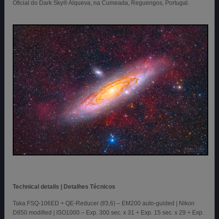
Oficial do Dark Sky® Alqueva, na Cumeada, Reguengos, Portugal.
Technical details | Detalhes Técnicos
Taka FSQ-106ED + QE-Reducer (f/3,6) – EM200 auto-guided | Nikon
D850 modified | ISO1000 – Exp. 300 sec. x 31 + Exp. 15 sec. x 29 + Exp.