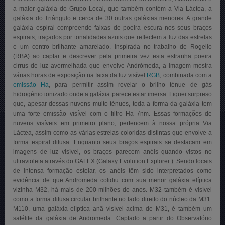
a maior galáxia do Grupo Local, que também contém a Via Láctea, a
galáxia do Triângulo e cerca de 30 outras galáxias menores. A grande
galáxia espiral compreende faixas de poeira escura nos seus braços
espirais, traçados por tonalidades azuis que reflectem a luz das estrelas
e um centro brilhante amarelado. Inspirada no trabalho de Rogelio
(
RBA
) ao captar e descrever pela primeira vez esta estranha poeira
cirrus de luz avermelhada que envolve Andrómeda, a imagem mostra
várias horas de exposição na faixa da luz visível
RGB
, combinada com a
emissão Ha
, para permitir assim revelar o brilho ténue de gás
hidrogénio ionizado onde a galáxia parece estar imersa. Fiquei surpreso
que, apesar dessas nuvens muito ténues, toda a forma da galáxia tem
uma forte emissão visível com o filtro Ha 7nm. Essas formações de
nuvens visíveis em primeiro plano, pertencem à nossa própria Via
Láctea, assim como as várias estrelas coloridas distintas que envolve a
forma espiral difusa. Enquanto seus braços espirais se destacam em
imagens de luz visível, os braços parecem anéis quando vistos no
ultravioleta através do GALEX (Galaxy Evolution Explorer ). Sendo locais
de intensa formação estelar, os anéis têm sido interpretados como
evidência de que Andromeda colidiu com sua menor galáxia elíptica
vizinha M32, há mais de 200 milhões de anos. M32 também é visível
como a forma difusa circular brilhante no lado direito do núcleo da M31.
M110, uma galáxia elíptica anã visível acima de M31, é também um
satélite da galáxia de Andromeda. Captado a partir do Observatório