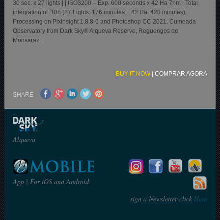
30 sec. x 27 lights | | ISO3200 – Exp. 600 seconds x 42 Ha 7nm | Total
integration of 10h (87 Lights: 176 minutes + 42 Ha: 420 minutes).
Processing on PixInsight 1.8.8-6 and Photoshop CC 2021. Cumeada
Observatory from Dark Sky® Alqueva Reserve, Reguengos de
Monsaraz..
BUY IT NOW
|
COMPRAR AGORA
SHARE
Alqueva
App | For iOS and Android
sign a Newsletter click
Here