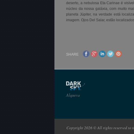
deserto, a nebulosa Eta Carinae é visíve
núcleo da nossa galáxia, com muito mai
planeta Júpiter, na verdade está locali
imagem. Ojos Del Salar, estão localizado
SHARE
Alqueva
Copyright 2026 © All rights reserved to th