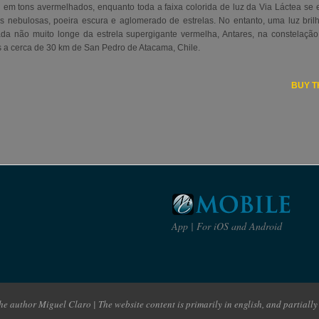
l em tons avermelhados, enquanto toda a faixa colorida de luz da Via Láctea se es
s nebulosas, poeira escura e aglomerado de estrelas. No entanto, uma luz brilh
zada não muito longe da estrela supergigante vermelha, Antares, na constelação
s a cerca de 30 km de San Pedro de Atacama, Chile.
BUY T
App | For iOS and Android
e author Miguel Claro | The website content is primarily in english, and partially 