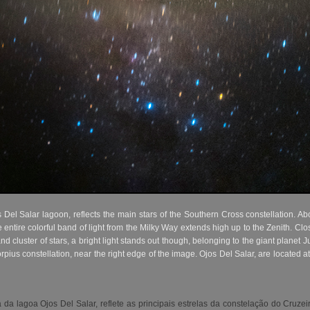
Del Salar lagoon, reflects the main stars of the Southern Cross constellation. Ab
 entire colorful band of light from the Milky Way extends high up to the Zenith. Clo
cluster of stars, a bright light stands out though, belonging to the giant planet Ju
orpius constellation, near the right edge of the image. Ojos Del Salar, are locate
da lagoa Ojos Del Salar, reflete as principais estrelas da constelação do Cruze