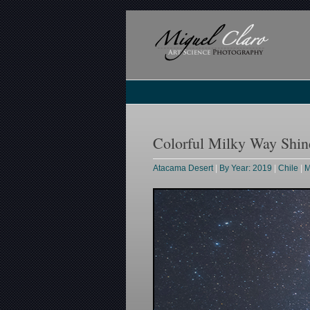
Colorful Milky Way Shin
Atacama Desert
|
By Year: 2019
|
Chile
|
M