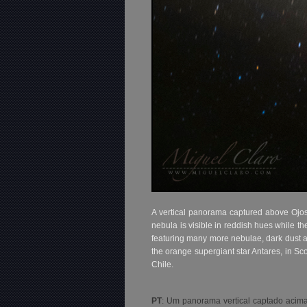
A vertical panorama captured above Ojos 
nebula is visible in reddish hues while the
featuring many more nebulae, dark dust and 
the orange supergiant star Antares, in Sc
Chile.
PT
: Um panorama vertical captado acima 