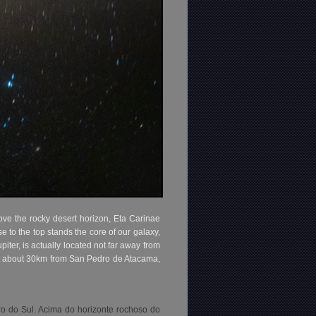
ove the rocky desert horizon, Eta Carinae
se to the top stands the core of our galaxy,
piter, is actually located not far away from
d at about 30km from San Pedro de Atacama,
iro do Sul. Acima do horizonte rochoso do