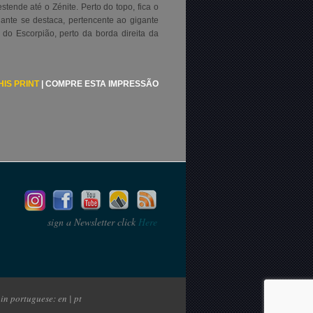
tende até o Zénite. Perto do topo, fica o
ante se destaca, pertencente ao gigante
 do Escorpião, perto da borda direita da
HIS PRINT
|
COMPRE ESTA IMPRESSÃO
sign a Newsletter click
Here
in portuguese: en | pt