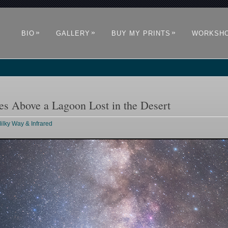
»
»
»
BIO
GALLERY
BUY MY PRINTS
WORKSH
es Above a Lagoon Lost in the Desert
ilky Way & Infrared