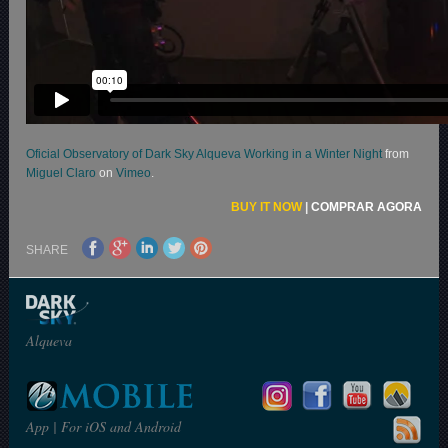
Oficial Observatory of Dark Sky Alqueva Working in a Winter Night
from
Miguel Claro
on
Vimeo
.
BUY IT NOW
|
COMPRAR AGORA
SHARE
Alqueva
App | For iOS and Android