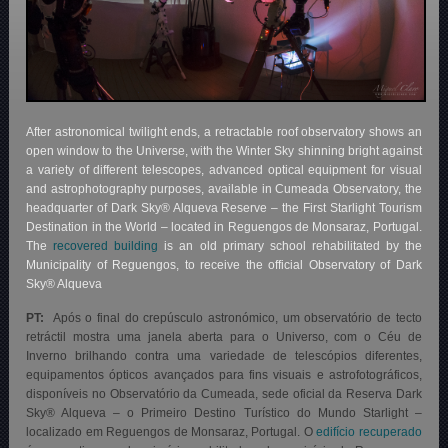
After astronomical twilight ends, a retractable roof observatory shows an
open window to the Universe, with the Winter Sky shinning bright against
a variety of different telescopes, advanced optical equipment for visual
and astrophotography purposes, available in Cumeada Observatory, the
headquarter of Dark Sky® Alqueva Reserve – the First Starlight Tourism
Destination in the World – located in Reguengos de Monsaraz, Portugal.
The
recovered building
is an old primary school rehabilitated by the
Municipality of Reguengos, to receive the official Observatory of Dark
Sky® Alqueva
PT:
Após o final do crepúsculo astronómico, um observatório de tecto
retráctil mostra uma janela aberta para o Universo, com o Céu de
Inverno brilhando contra uma variedade de telescópios diferentes,
equipamentos ópticos avançados para fins visuais e astrofotográficos,
disponíveis no Observatório da Cumeada, sede oficial da Reserva Dark
Sky® Alqueva – o Primeiro Destino Turístico do Mundo Starlight –
localizado em Reguengos de Monsaraz, Portugal. O
edifício recuperado