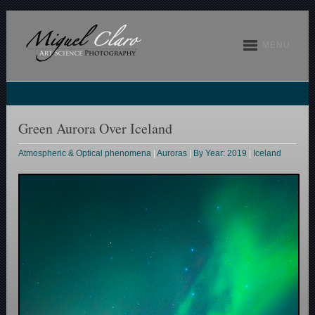
MENU
Green Aurora Over Iceland
Atmospheric & Optical phenomena
|
Auroras
|
By Year: 2019
|
Iceland