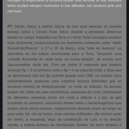
Nitrogen is responsible to produce purple blue aurorae at high altitudes
while excited nitrogen molecules in low altitudes, can produce pink and
red hues.
PT:
Sendo março a melhor época do ano para apreciar as auroras
boreais sobre o Círculo Polar Ártico, durante a primavera abrem-se
fendas no campo magnético da Terra e o Vento Solar consegue penetrar
mais facilmente, proporcionando um fenómeno conhecido como “efeito
Russell-McPherron”. A 27 e 28 de Março, uma “rede de buracos” na
atmosfera do Sol estava direcionado para a Terra, “lançando uma
corrente filamentar de vento solar na nossa direção”, de acordo com
Spaceweather deste dia. Com um índice K esperado que poderia
alcançar Kp = 3 na primeira noite e Kp = 4 na segunda noite, o fluxo que
se aproximava não era tão potente quanto uma CME, no entanto seria
suficientemente poderoso para espalhar auroras brilhantes que se
tornaram visíveis de Vesturhopsvatn, no norte da Islândia.
As auroras
podem ser vistas em uma maravilhosa variedade de cores combinadas
de diferentes maneiras, tendo em conta a altitude e o tipo de gás
envolvido no processo, assumindo formas belas e fantasmagóricas que
podem durar vários minutos, reaparecendo diversas vezes ao longo de
uma noite. No céu de fundo, duas estrelas brilhantes são visíveis perto
do centro, à esquerda, Vega da constelação de Lyra, e na direção
oposta, a estrela Arcturus da constelação Bootes. No meio também é