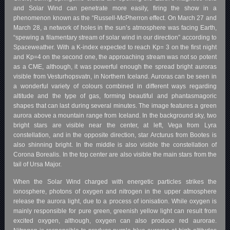
and Solar Wind can penetrate more easily, firing the show in a
phenomenon known as the “Russell-McPherron effect. On March 27 and
March 28, a network of holes in the sun’s atmosphere was facing Earth,
“spewing a filamentary stream of solar wind in our direction” according to
Spaceweather. With a K-index expected to reach Kp= 3 on the first night
and Kp=4 on the second one, the approaching stream was not so potent
as a CME, although, it was powerful enough the spread bright auroras
visible from Vesturhopsvatn, in Northern Iceland. Auroras can be seen in
a wonderful variety of colours combined in different ways regarding
altitude and the type of gas, forming beautiful and phantasmagoric
shapes that can last during several minutes. The image features a green
aurora above a mountain range from Iceland. In the background sky, two
bright stars are visible near the center, at left, Vega from Lyra
constellation, and in the opposite direction, star Arcturus from Bootes is
also shinning bright. In the middle is also visible the constellation of
Corona Borealis. In the top center are also visible the main stars from the
tail of Ursa Major.
When the Solar Wind charged with energetic particles strikes the
ionosphere, photons of oxygen and nitrogen in the upper atmosphere
release the aurora light, due to a process of ionisation. While oxygen is
mainly responsible for pure green, greenish yellow light can result from
excited oxygen, although, oxygen can also produce red aurorae.