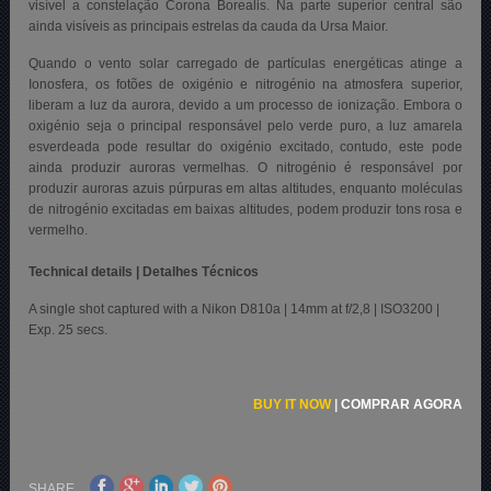
visível a constelação Corona Borealis. Na parte superior central são
ainda visíveis as principais estrelas da cauda da Ursa Maior.
Quando o vento solar carregado de partículas energéticas atinge a
Ionosfera, os fotões de oxigénio e nitrogénio na atmosfera superior,
liberam a luz da aurora, devido a um processo de ionização. Embora o
oxigénio seja o principal responsável pelo verde puro, a luz amarela
esverdeada pode resultar do oxigénio excitado, contudo, este pode
ainda produzir auroras vermelhas. O nitrogénio é responsável por
produzir auroras azuis púrpuras em altas altitudes, enquanto moléculas
de nitrogénio excitadas em baixas altitudes, podem produzir tons rosa e
vermelho.
Technical details | Detalhes Técnicos
A single shot captured with a Nikon D810a | 14mm at f/2,8 | ISO3200 |
Exp. 25 secs.
BUY IT NOW
|
COMPRAR AGORA
SHARE