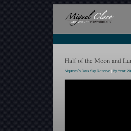
Half of the Moon and Lu
Alqueva´s Dark Sky Reserve
|
By Year: 2