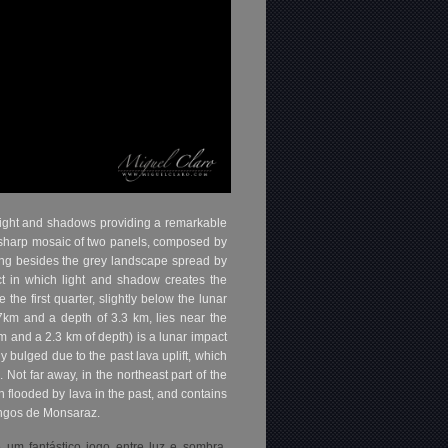
 light and shadows providing a remarkable
on sharp mosaic of two panels, composed by
ing besides the grey landscape spread by
ect in which light and shadow creates the
the first quarter, slightly below the lunar
 87km and a depth of 3.3 km, lies near the
m and a 2.3 km of depth) is a lunar impact
ly bulged due to the past lava uplift, which
 Not far away, in the northeast part of the
n flooded by lava in the past, and contains
engos de Monsaraz.
um fantástico jogo entre luz e sombra,