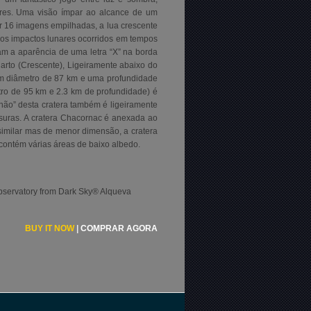
ares. Uma visão ímpar ao alcance de um
r 16 imagens empilhadas, a lua crescente
los impactos lunares ocorridos em tempos
iam a aparência de uma letra “X” na borda
uarto (Crescente), Ligeiramente abaixo do
um diâmetro de 87 km e uma profundidade
etro de 95 km e 2.3 km de profundidade) é
hão” desta cratera também é ligeiramente
uras. A cratera Chacornac é anexada ao
similar mas de menor dimensão, a cratera
contém várias áreas de baixo albedo.
bservatory from Dark Sky® Alqueva
BUY IT NOW
|
COMPRAR AGORA