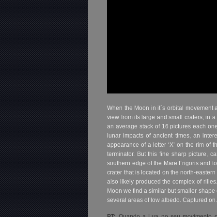
When the Moon in it´s orbital movement a
view from its large and small craters, in
an average stack of 16 pictures each on
lunar impacts of ancient times, an inter
appearance of a letter ‘X’ on the rim of t
terminator. But this fine sharp picture, 
southern edge of the Mare Frigoris and to
crater that is located on the north-eastern
also likely produced the complex of rilles
Moon we find a similar but smaller shape o
several areas of low albedo. Captured o
PT:
Quando a Lua no seu movimento orbi