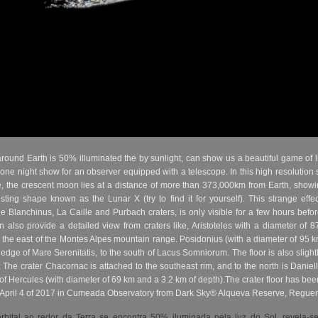
round Earth is 50% illuminated the by sunlight, can show us a beautiful game of
 a one night show for an observer equipped with a telescope. In this high resoluti
e, the crescent moon lies at a distance of more than 373,000km from Earth, show
esting shape known as the Lunar X (try to find it for yourself). This strange eff
he Blanchinus, La Caille and Purbach craters, is only visible for a few hours before 
can also provide a detailed view from craters like, Aristoteles with a diameter of
 the east of the Montes Alpes mountain range. Posidonius (with a diameter of 95 k
 edge of Mare Serenitatis, to the south of Lacus Somniorum. The floor is also slight
. The crater Chacornac is attached to the southeast rim, and to the north is Daniell.
f Hercules (with diameter of 69 km and a 3.2 km of depth).The crater floor has bee
n April 4 of 2017 in Cumeada Observatory from Dark Sky® Alqueva Reserve, Regu
tal ao redor da Terra se encontra 50% iluminada pela luz do Sol, revela-se 