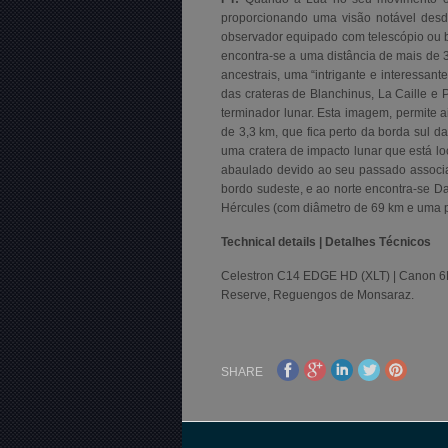
proporcionando uma visão notável desd
observador equipado com telescópio ou b
encontra-se a uma distância de mais de 
ancestrais, uma “intrigante e interessan
das crateras de Blanchinus, La Caille e 
terminador lunar. Esta imagem, permite
de 3,3 km, que fica perto da borda sul d
uma cratera de impacto lunar que está l
abaulado devido ao seu passado associ
bordo sudeste, e ao norte encontra-se D
Hércules (com diâmetro de 69 km e uma pr
Technical details | Detalhes Técnicos
Celestron C14 EDGE HD (XLT) | Canon 6D
Reserve, Reguengos de Monsaraz.
SHARE