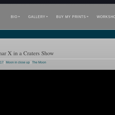
»
»
»
BIO
GALLERY
BUY MY PRINTS
WORKSH
nar X in a Craters Show
017
|
Moon in close up
|
The Moon