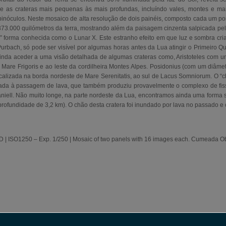
e as crateras mais pequenas às mais profundas, incluíndo vales, montes e m
inóculos. Neste mosaico de alta resolução de dois painéis, composto cada um po
373.000 quilómetros da terra, mostrando além da paisagem cinzenta salpicada pe
te” forma conhecida como o Lunar X. Este estranho efeito em que luz e sombra cr
Purbach, só pode ser visível por algumas horas antes da Lua atingir o Primeiro Q
 ainda aceder a uma visão detalhada de algumas crateras como, Aristoteles com 
a Mare Frigoris e ao leste da cordilheira Montes Alpes. Posidonius (com um diâm
ocalizada na borda nordeste de Mare Serenitatis, ao sul de Lacus Somniorum. O “c
ada à passagem de lava, que também produziu provavelmente o complexo de fiss
aniell. Não muito longe, na parte nordeste da Lua, encontramos ainda uma forma 
ofundidade de 3,2 km). O chão desta cratera foi inundado por lava no passado e 
 | ISO1250 – Exp. 1/250 | Mosaic of two panels with 16 images each. Cumeada O