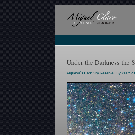
Under the Darkness the S
Alqueva´s Dark Sky Reserve
|
By Year: 2