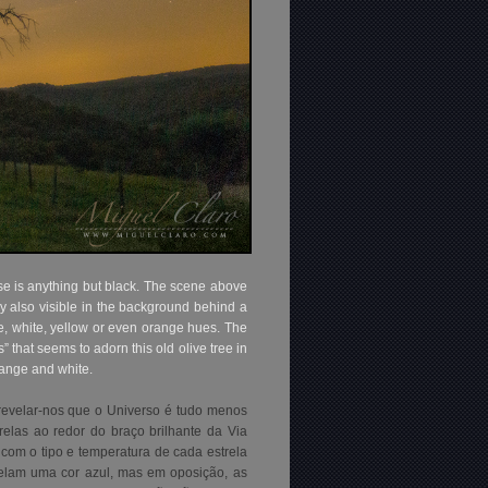
se is anything but black. The scene above
y also visible in the background behind a
lue, white, yellow or even orange hues. The
” that seems to adorn this old olive tree in
orange and white.
revelar-nos que o Universo é tudo menos
las ao redor do braço brilhante da Via
com o tipo e temperatura de cada estrela
velam uma cor azul, mas em oposição, as