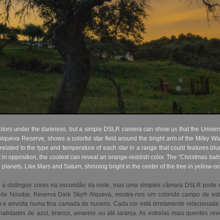
colors under the darkness, but a simple DSLR camera can show us that the Univer
lqueva Reserve, shows a colorful star field around the bright arm of the Milky Wa
ly related to the type and temperature of each star in a range that could features b
t in opposition, the coolest can reveal an orange-reddish color. The “Christmas balls
o planets, Like Mars and Saturn, shinning bright in the center of the tree in yellow-
 a distinguir cores na escuridão da noite, mas uma simples câmara DSLR pode 
e Noudar, Reserva Dark Sky® Alqueva, mostra-nos um colorido campo de estre
 e envolta numa fina camada de nuvens. Cada cor está diretamente relacionada 
nalidades de azul, branco, amarelo ou até laranja. As estrelas mais quentes re