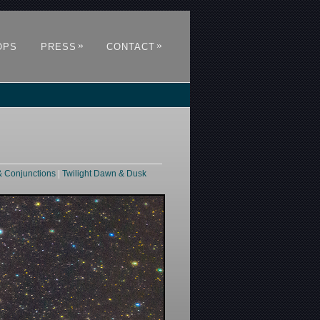
»
»
OPS
PRESS
CONTACT
& Conjunctions
|
Twilight Dawn & Dusk