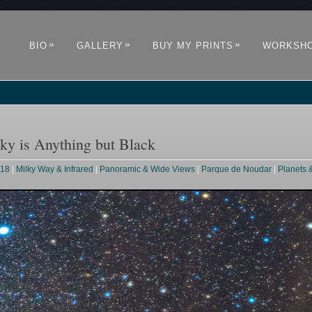
»
»
»
BIO
GALLERY
BUY MY PRINTS
WORKSH
ky is Anything but Black
018
|
Milky Way & Infrared
|
Panoramic & Wide Views
|
Parque de Noudar
|
Planets 