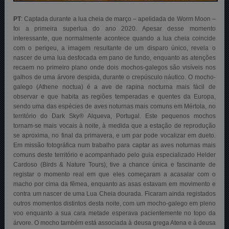
PT
: Captada durante a lua cheia de março – apelidada de Worm Moon –
foi a primeira superlua do ano 2020. Apesar desse momento
interessante, que normalmente acontece quando a lua cheia coincide
com o perigeu, a imagem resultante de um disparo único, revela o
nascer de uma lua desfocada em pano de fundo, enquanto as atenções
recaem no primeiro plano onde dois mochos-galegos são visíveis nos
galhos de uma árvore despida, durante o crepúsculo náutico. O mocho-
galego (Athene noctua) é a ave de rapina nocturna mais fácil de
observar e que habita as regiões temperadas e quentes da Europa,
sendo uma das espécies de aves noturnas mais comuns em Mértola, no
território do Dark Sky® Alqueva, Portugal. Este pequenos mochos
tornam-se mais vocais à noite, à medida que a estação de reprodução
se aproxima, no final da primavera, e um par pode vocalizar em dueto.
Em missão fotográfica num trabalho para captar as aves noturnas mais
comuns deste território e acompanhado pelo guia especializado Helder
Cardoso (
Birds & Nature Tours
), tive a chance única e fascinante de
registar o momento real em que eles começaram a acasalar com o
macho por cima da fêmea, enquanto as asas estavam em movimento e
contra um nascer de uma Lua Cheia dourada. Ficaram ainda registados
outros momentos distintos desta noite, com um mocho-galego em pleno
voo enquanto a sua cara metade esperava pacientemente no topo da
árvore. O mocho também está associada à deusa grega Atena e à deusa