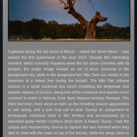
Captured during the full moon of March – called the Worm Moon – was
indeed the first supermoon of the year 2020. Despite this interesting
moment, which normally happens when the full moon coincides with its
perigee, the single image reveals an out of focus moonrise in the
background sky, while in the foreground two little Owls are visible in the
branches of a naked tree during the twilight. The little Owl (Athene
noctua) is a small nocturnal bird which inhabiting the temperate and
warmer regions of Europe, being one of the nocturnal bird species more
common to watch in Mértola, Dark Sky® Alqueva territory, Portugal. This
Owls becomes more vocal at night as the breeding season approaches
in late spring, and a pair may call in duet. During an assignment to
photograph nocturnal birds in this territory and accompanied by a
specialist guide Helder Cardoso (from Birds & Nature Tours), I had the
unique and mesmerising chance to capture the real moment when they
start to mate with the male on top of the female, while the wings were in