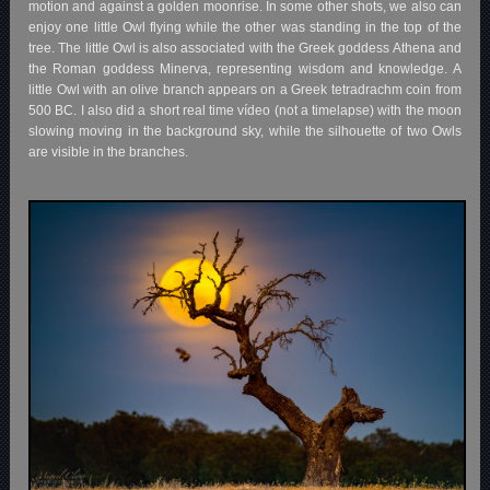
motion and against a golden moonrise. In some other shots, we also can
enjoy one little Owl flying while the other was standing in the top of the
tree. The little Owl is also associated with the Greek goddess Athena and
the Roman goddess Minerva, representing wisdom and knowledge. A
little Owl with an olive branch appears on a Greek tetradrachm coin from
500 BC. I also did a short real time vídeo (not a timelapse) with the moon
slowing moving in the background sky, while the silhouette of two Owls
are visible in the branches
.