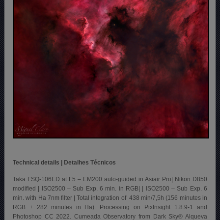
Technical details | Detalhes Técnicos
Taka FSQ-106ED at F5 – EM200 auto-guided in Asiair Pro| Nikon D850
modified | ISO2500 – Sub Exp. 6 min. in RGB| | ISO2500 – Sub Exp. 6
min. with Ha 7nm filter | Total integration of 438 min/7,5h (156 minutes in
RGB + 282 minutes in Ha). Processing on PixInsight 1.8.9-1 and
Photoshop CC 2022. Cumeada Observatory from Dark Sky® Alqueva