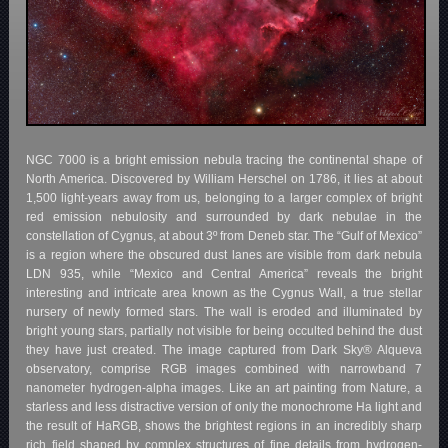
NGC 7000 is a bright emission nebula tracing the continental shape of
North America. Discovered by William Herschel on 1786, it lies at about
1,500 light-years away from us, belonging to a larger complex of bright
red emission nebulosity and surrounded by dark nebulae in the
constellation of Cygnus, at about 3º from Deneb star. The “Gulf of Mexico”
is a region where the obscured dust lanes are visible from dark nebula
LDN 935, while “Mexico and Central America” reveals the bright
interesting and intricate area known as the Cygnus Wall, a true stellar
nursery of newly formed stars. The wall is eroded and illuminated by
bright young stars, partially not visible for being occulted behind the dust
they have just created. The image captured from Dark Sky® Alqueva
observatory, comprise RGB images combined with narrowband 7
nanometer hydrogen-alpha images. Like an art painting from Nature, a
starless and less distractive version of only the monochrome Ha light and
the result of HaRGB, shows the brightest regions in an incredibly sharp
rich field shaped by complex structures of fine details from hydrogen-