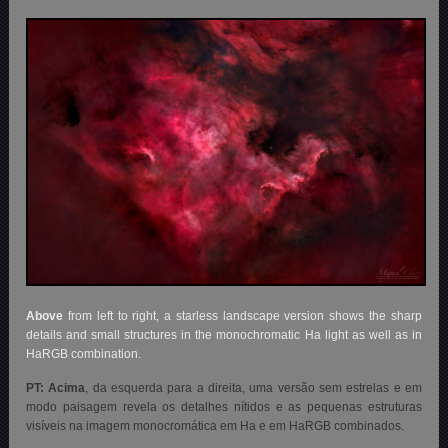
Above
from left to right, a starless landscape version shows the sharp
details and small structures in the monochromatic Ha light as well as in
HaRGB combination.
PT: Acima
, da esquerda para a direita, uma versão sem estrelas e em
modo paisagem revela os detalhes nítidos e as pequenas estruturas
visíveis na imagem monocromática em Ha e em HaRGB combinados.