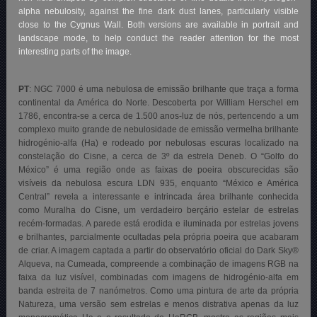
alpha nebulosity, against the fine dark dust lanes, particularly visible
close to the Cygnus Wall. Both versions are available in portrait and
landscape mode, to help conduct the reader attention for the most
interesting parts of the image.
PT
: NGC 7000 é uma nebulosa de emissão brilhante que traça a forma
continental da América do Norte. Descoberta por William Herschel em
1786, encontra-se a cerca de 1.500 anos-luz de nós, pertencendo a um
complexo muito grande de nebulosidade de emissão vermelha brilhante
hidrogénio-alfa (Ha) e rodeado por nebulosas escuras localizado na
constelação do Cisne, a cerca de 3º da estrela Deneb. O “Golfo do
México” é uma região onde as faixas de poeira obscurecidas são
visíveis da nebulosa escura LDN 935, enquanto “México e América
Central” revela a interessante e intrincada área brilhante conhecida
como Muralha do Cisne, um verdadeiro berçário estelar de estrelas
recém-formadas. A parede está erodida e iluminada por estrelas jovens
e brilhantes, parcialmente ocultadas pela própria poeira que acabaram
de criar. A imagem captada a partir do observatório oficial do Dark Sky®
Alqueva, na Cumeada, compreende a combinação de imagens RGB na
faixa da luz visível, combinadas com imagens de hidrogénio-alfa em
banda estreita de 7 nanómetros. Como uma pintura de arte da própria
Natureza, uma versão sem estrelas e menos distrativa apenas da luz