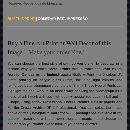
Reserve, Reguengos de Monsaraz..
BUY THIS PRINT
|
COMPRAR ESTA IMPRESSÃO
Buy a Fine Art Print or Wall Decor of this
Image
– Make your order Now!
You can choose the best style of print do you preffer to decorate in a
fashion way your walls.
Metal Prints
with durable and vivid colors,
Acrylic
,
Canvas
or the
highest quality Gallery Print
– a 6 colour UV
direct printing on acrylic glass (2mm) including light colours and
reinforced by an aluminium dibond plate (3mm). Those type of Prints can
highlight the final work in an artistic way, showing the photograph as a
piece of art. I work with two high quality specialized Labs in US and in
Europe, using Kodak Professional Endura Premier Metallic papers and
Fujifilm Crystal Archive DP II Professional.
You can select the image
above or freely navigate to
more than 800 photographs available in
my
gallery
– each one with their own story and magic – and choose the
photograph you would love to have in your home or office.