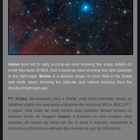
Above
from left to right, a close-up view showing the sharp details on
small structures of M42. And a close-up view showing two faint galaxies
in the right edge.
Below
, is a starless image of Orion field in Ha (black
and white view), showing the intricate and refined delicacy from the
clouds of hydrogen gas.
PT: Acima
, da esquerda para a direita, uma visão ampliada revela os
detalhes nítidos em pequenas estruturas da nebulosa M42 e NGC1977.
A seguir, uma visão de perto mostra duas galáxias ténues visíveis no
extremo direito da imagem.
Abaixo
, é possível ver uma imagem (sem
estrelas) do campo de Orion em Ha (a preto e branco), mostrando a
delicadeza intrincada e refinada das nuvens de gás de hidrogénio.