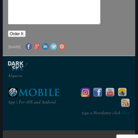
SHARE
Alqueva
App | For iOS and Android
sign a Newsletter click
Here