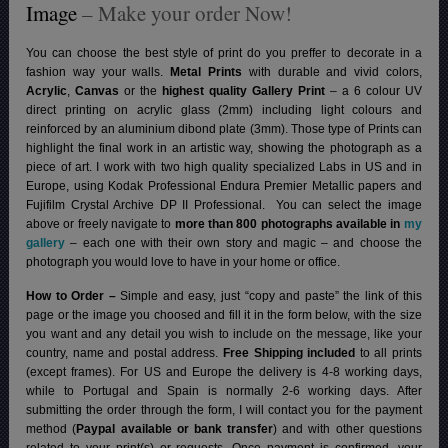
Image
– Make your order Now!
You can choose the best style of print do you preffer to decorate in a
fashion way your walls.
Metal Prints
with durable and vivid colors,
Acrylic
,
Canvas
or the
highest quality Gallery Print
– a 6 colour UV
direct printing on acrylic glass (2mm) including light colours and
reinforced by an aluminium dibond plate (3mm). Those type of Prints can
highlight the final work in an artistic way, showing the photograph as a
piece of art. I work with two high quality specialized Labs in US and in
Europe, using Kodak Professional Endura Premier Metallic papers and
Fujifilm Crystal Archive DP II Professional.
You can select the image
above or freely navigate to
more than 800 photographs available in
my
gallery
– each one with their own story and magic – and choose the
photograph you would love to have in your home or office.
How to Order –
Simple and easy, just “copy and paste” the link of this
page or the image you choosed and fill it in the form below, with the size
you want and any detail you wish to include on the message, like your
country, name and postal address.
Free Shipping included
to all prints
(except frames). For US and Europe the delivery is 4-8 working days,
while to Portugal and Spain is normally 2-6 working days.
After
submitting the order through the form, I will contact you for the payment
method (
Paypal available or bank transfer
) and with other questions