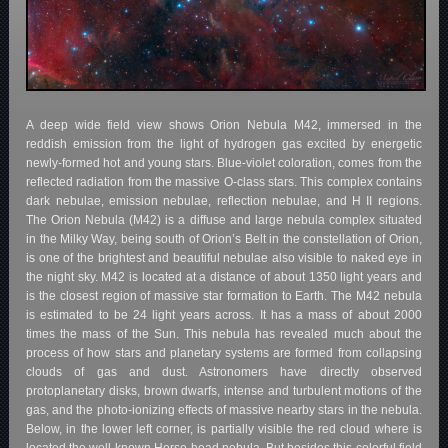
A deep wide field view shows Orion Nebula M42, immersed in the
reddish emission from the light of hydrogen gas excited by energetic
newly-formed hot and young stars. Blue-violet coloration, comes from the
reflected radiation from the massive O-class stars. This complex contains
dark nebulae, emission nebulae, reflection nebulae, and H II regions.
The Orion Nebula (M42) is a diffuse and large nebula complex situated
in the Milky Way, being south of Orion’s Belt in the constellation of Orion,
is one of the brightest and beautiful nebulae also visible to naked eye in
the night sky. M42 is located at a distance of about 1350 light years and
is the closest region of massive star formation to Earth. The M42 nebula
is estimated to be 24 light years across. It has a mass of about 2000
times the mass of the Sun. This nebula has revealed much about the
process of how stars and planetary systems are formed from collapsing
clouds of gas and dust. Astronomers have directly observed
protoplanetary disks, brown dwarfs, intense and turbulent motions of the
gas, and the photo-ionizing effects of massive nearby stars in the nebula.
Below, in the lower left corner, is partially visible the red cloud where is