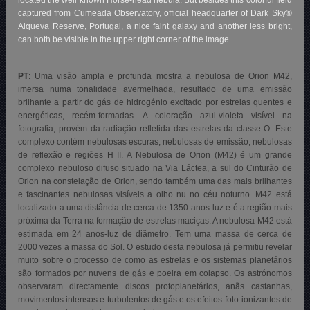
located the well known Horse-head nebula. But besides this colorful field
captured from Cumeada Observatory, official headquarter of Dark Sky®
Alqueva Reserve, Portugal, a nice faint galaxy and another less bright,
can both be visible in the upper right corner of the image.
PT
: Uma visão ampla e profunda mostra a nebulosa de Orion M42,
imersa numa tonalidade avermelhada, resultado de uma emissão
brilhante a partir do gás de hidrogénio excitado por estrelas quentes e
energéticas, recém-formadas. A coloração azul-violeta visível na
fotografia, provém da radiação refletida das estrelas da classe-O. Este
complexo contém nebulosas escuras, nebulosas de emissão, nebulosas
de reflexão e regiões H II. A Nebulosa de Orion (M42) é um grande
complexo nebuloso difuso situado na Via Láctea, a sul do Cinturão de
Orion na constelação de Orion, sendo também uma das mais brilhantes
e fascinantes nebulosas visíveis a olho nu no céu noturno. M42 está
localizado a uma distância de cerca de 1350 anos-luz e é a região mais
próxima da Terra na formação de estrelas maciças. A nebulosa M42 está
estimada em 24 anos-luz de diâmetro. Tem uma massa de cerca de
2000 vezes a massa do Sol. O estudo desta nebulosa já permitiu revelar
muito sobre o processo de como as estrelas e os sistemas planetários
são formados por nuvens de gás e poeira em colapso. Os astrónomos
observaram directamente discos protoplanetários, anãs castanhas,
movimentos intensos e turbulentos de gás e os efeitos foto-ionizantes de