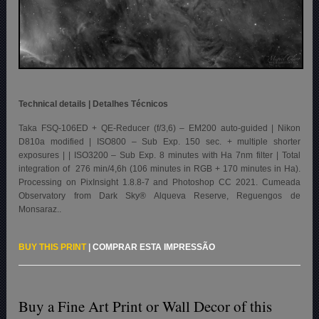
Technical details | Detalhes Técnicos
Taka FSQ-106ED + QE-Reducer (f/3,6) – EM200 auto-guided | Nikon
D810a modified | ISO800 – Sub Exp. 150 sec. + multiple shorter
exposures | | ISO3200 – Sub Exp. 8 minutes with Ha 7nm filter | Total
integration of 276 min/4,6h (106 minutes in RGB + 170 minutes in Ha).
Processing on PixInsight 1.8.8-7 and Photoshop CC 2021. Cumeada
Observatory from Dark Sky® Alqueva Reserve, Reguengos de
Monsaraz..
BUY THIS PRINT
|
COMPRAR ESTA IMPRESSÃO
Buy a Fine Art Print or Wall Decor of this