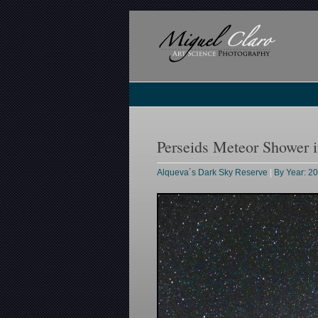
Perseids Meteor Shower 
Alqueva´s Dark Sky Reserve
|
By Year: 2