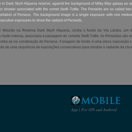
in Dark Sky® Alqueva reserve, against the background of Milky Way galaxy as see
eor shower associated with the comet Swift–Tuttle. The Perseids are so called be
nstellation of Perseus. The background image is a single exposure with one mete
secutive exposures to show the radiant of Perseids.
 Mourão na Reserva Dark Sky® Alqueva, contra o fundo da Via Láctea, um 
muito intensa, associada à passagem do cometa Swift
-Tuttle
.
As
Perseidas
são as
ontra-se
na constelação do Perseus.
A imagem de fundo
é
uma única exposição
ado de
uma sequência de
exposições consecutivas
para mostrar o radiante da chuv
App | For iOS and Android