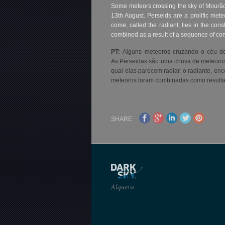
Some meteors crossing the sky of Mourão 
13th August. Perseids are a prolific met
come, called the radiant, lies in the co
combined as a result of a sequence of con
PT:
Alguns
meteoros
cruzando o céu
de
As
Perseidas
são uma chuva de meteoros 
qual elas parecem radiar,
o radiante
, enc
meteoros
foram combinadas
como result
SHARE
Alqueva