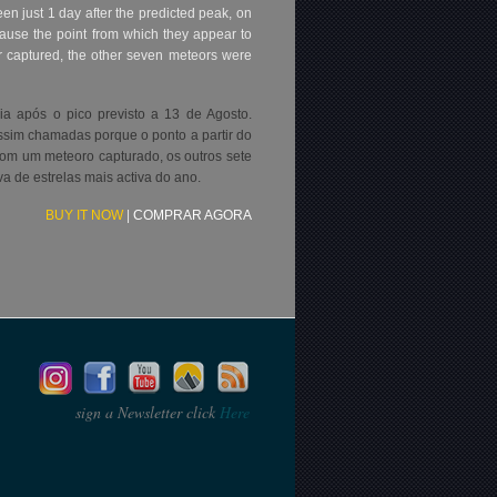
n just 1 day after the predicted peak, on
cause the point from which they appear to
or captured, the other seven meteors were
dia após o pico
previsto a
13 de Agosto.
sim chamadas porque o ponto a partir do
com
um meteoro capturado, os outros sete
a de estrelas mais activa do ano
.
BUY IT NOW
|
COMPRAR AGORA
sign a Newsletter click
Here