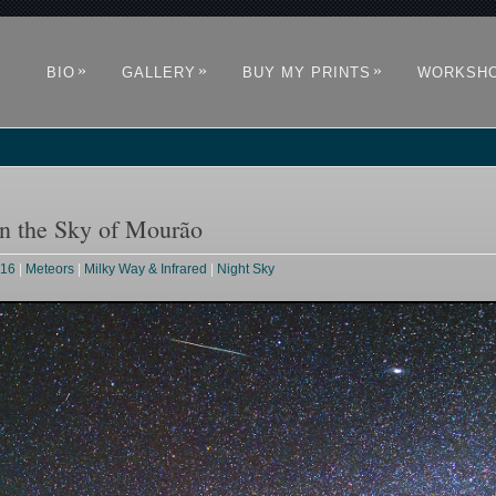
»
»
»
BIO
GALLERY
BUY MY PRINTS
WORKSH
in the Sky of Mourão
016
|
Meteors
|
Milky Way & Infrared
|
Night Sky