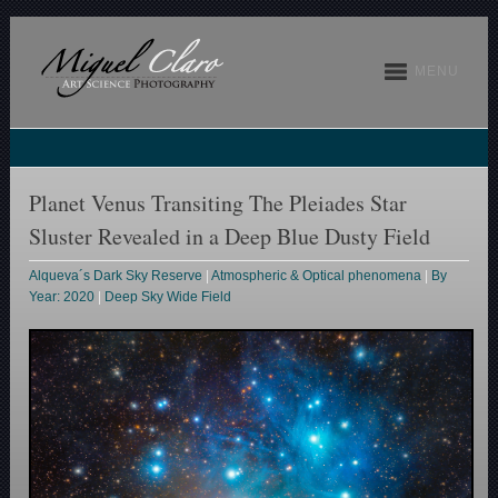
MENU
Planet Venus Transiting The Pleiades Star
Sluster Revealed in a Deep Blue Dusty Field
Alqueva´s Dark Sky Reserve
|
Atmospheric & Optical phenomena
|
By
Year: 2020
|
Deep Sky Wide Field