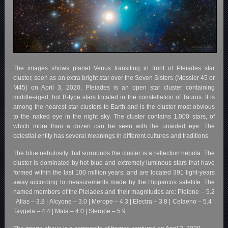
The images shows planet Venus transiting in front of Pleiades star
cluster, seen as an extra bright star over the Seven Sisters (Messier 45 or
M45) on April 3, 2020. Pleiades is an open star cluster containing
middle-aged, hot B-type stars located in the constellation of Taurus. It is
among the nearest star clusters to Earth and is the cluster most obvious
to the naked eye in the night sky. The cluster contains 1,000 stars, of
which more than a dozen can be seen with the unaided eye. The
celestial entity has several meanings in different cultures and traditions.
The blue nebulosity that surrounds the cluster is a reflection nebula. The
cluster is dominated by hot blue and extremely luminous stars that have
formed within the last 100 million years, and are located 391 light-years
away according to measurements made by the Hipparcos satellite. The
named members of the Pleiades and their magnitudes are: Pleione – 5.2
| Atlas – 3.8 | Alcyone – 3.0 | Merope – 4.3 | Electra – 3.8 | Celaeno – 5.4 |
Taygeta – 4.4 | Maia – 4.0 | Sterope – 5.9.