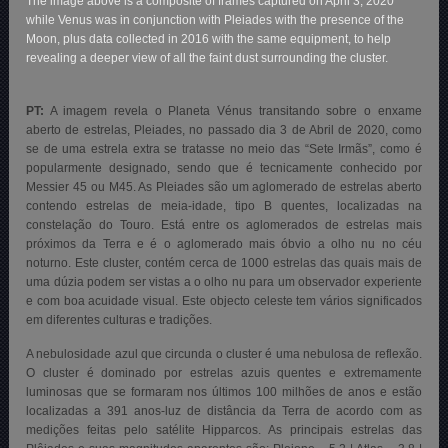
The image above is a composite of frames captured on April 3, 2020
while Venus was in conjunction with Pleiades with the presence of the
Moon, plus data collected in 2016 with the same equipment, to help
revealing a deeper view of all the faint dust surrounding the cluster.
PT:
A imagem revela o Planeta Vénus transitando sobre o enxame
aberto de estrelas, Pleiades, no passado dia 3 de Abril de 2020, como
se de uma estrela extra se tratasse no meio das “Sete Irmãs”, como é
popularmente designado, sendo que é tecnicamente conhecido por
Messier 45 ou M45. As Pleiades são um aglomerado de estrelas aberto
contendo estrelas de meia-idade, tipo B quentes, localizadas na
constelação do Touro. Está entre os aglomerados de estrelas mais
próximos da Terra e é o aglomerado mais óbvio a olho nu no céu
noturno. Este cluster, contém cerca de 1000 estrelas das quais mais de
uma dúzia podem ser vistas a o olho nu para um observador experiente
e com boa acuidade visual. Este objecto celeste tem vários significados
em diferentes culturas e tradições.
A nebulosidade azul que circunda o cluster é uma nebulosa de reflexão.
O cluster é dominado por estrelas azuis quentes e extremamente
luminosas que se formaram nos últimos 100 milhões de anos e estão
localizadas a 391 anos-luz de distância da Terra de acordo com as
medições feitas pelo satélite Hipparcos. As principais estrelas das