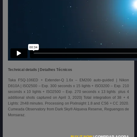
Technical details | Detalhes Técnicos
Taka FSQ-106ED + Extender-Q 1.6x – EM200 auto-guided | Nikon
D810A | ISO2500 – Exp. 300 seconds x 15 lights + ISO3200 – Exp. 210
seconds x 10 lights + ISO2500 – Exp. 270 seconds x 13 lights plus 4
additional shots captured on April 3, 2020| Total integration of 38 + 4
Lights: 2h48 minutes. Processing on PixInsight 1.8 and CS6 + CC 2020.
Cumeada Observatory from Dark Sky® Alqueva Reserve, Reguengos de
Monsaraz.
BUY IT NOW
|
COMPRAR AGORA