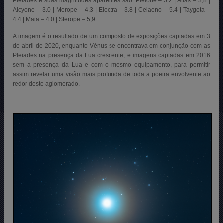
Plêiades e suas magnitudes aparentes são: Pleione – 5.2 | Atlas – 3,8 |
Alcyone – 3.0 | Merope – 4.3 | Electra – 3.8 | Celaeno – 5.4 | Taygeta –
4.4 | Maia – 4.0 | Sterope – 5,9
A imagem é o resultado de um composto de exposições captadas em 3
de abril de 2020, enquanto Vénus se encontrava em conjunção com as
Pleiades na presença da Lua crescente, e imagens captadas em 2016
sem a presença da Lua e com o mesmo equipamento, para permitir
assim revelar uma visão mais profunda de toda a poeira envolvente ao
redor deste aglomerado.