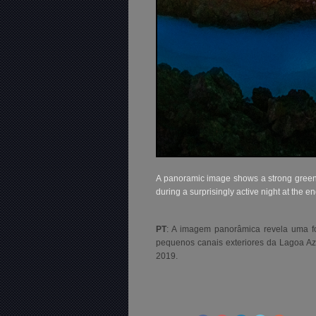
A panoramic image
shows a strong greeni
during a surprisingly active night at the e
PT
: A imagem panorâmica revela uma fo
pequenos canais exteriores da Lagoa A
2019.