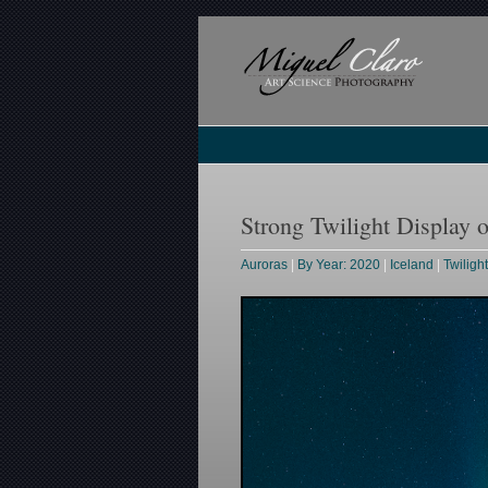
Strong Twilight Display 
Auroras
|
By Year: 2020
|
Iceland
|
Twilig