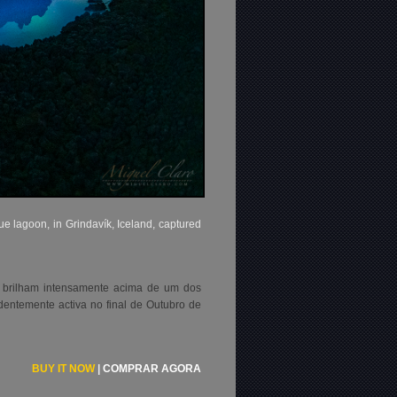
ue lagoon, in Grindavík, Iceland, captured
e brilham intensamente acima de um dos
dentemente activa no final de Outubro de
BUY IT NOW
|
COMPRAR AGORA