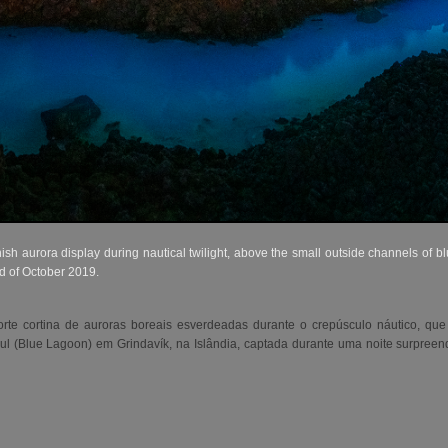
sh aurora display during nautical twilight, above the small outside channels of bl
nd of October 2019.
rte cortina de auroras boreais esverdeadas durante o crepúsculo náutico, qu
zul (Blue Lagoon) em
Grindavík,
na Islândia, captada durante uma noite surpreen