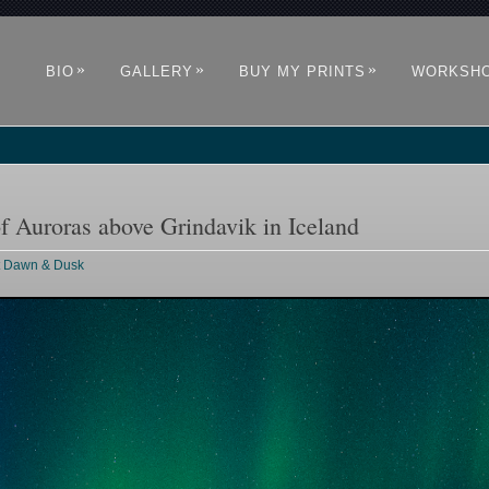
»
»
»
BIO
GALLERY
BUY MY PRINTS
WORKSH
of Auroras above Grindavik in Iceland
ht Dawn & Dusk