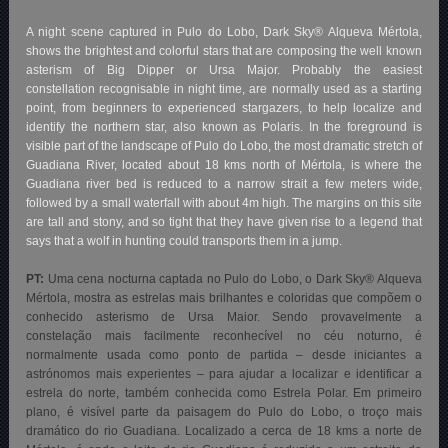
A night scene captured in Pulo do Lobo, Dark Sky® Alqueva Mértola,
shows the brightest and colorful stars that are composing the well known
asterism of Big Dipper or Ursa Major. Probably the easiest
constellation recognisable in night time, are normally used as a starting
point, from beginners to experienced stargazers, to help localize and
identify the northern star, also known as Polaris. In the foreground is
visible part of the landscape of Pulo do Lobo, the most dramatic stretch of
Guadiana River, located about 18 kms north of Mértola, is where the
Guadiana river bed is reduced to a narrow strait a few meters wide,
followed by a small waterfall with about 4m high. The margins on this site
are tall and stony, and so tight that they have given rise to a legend that
says that a wolf in hunting could transports them in a jump.
PT:
Uma cena nocturna captada no Pulo do Lobo, o Dark Sky® Alqueva
Mértola, mostra as estrelas mais brilhantes e coloridas que compõem o
conhecido asterismo de Ursa Maior. Sendo provavelmente a
constelação mais facilmente reconhecível no céu noturno, é
normalmente usada como ponto de partida – desde iniciantes a
astrónomos mais experientes – para ajudar a localizar e identificar a
estrela do norte, também conhecida como Estrela Polar. Em primeiro
plano, é visível parte da paisagem do Pulo do Lobo, o troço mais
dramático do rio Guadiana. Localizado a cerca de 18 kms a norte de