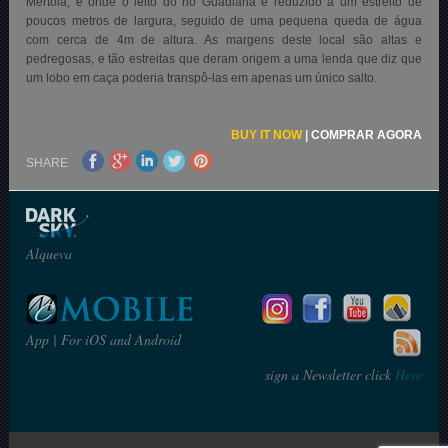
Mértola, é onde o leito do rio Guadiana é reduzido a um estreito de
poucos metros de largura, seguido de uma pequena queda de água
com cerca de 4m de altura. As margens deste local são altas e
pedregosas, e tão estreitas que deram origem a uma lenda que diz que
um lobo em caça poderia transpô-las em apenas um único salto.
BUY IT NOW
|
COMPRAR AGORA
SHARE
Alqueva
App | For iOS and Android
sign a Newsletter click
Here