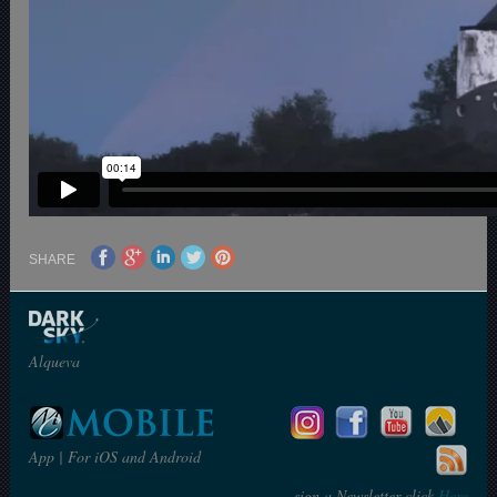
SHARE
Alqueva
App | For iOS and Android
sign a Newsletter click
Here