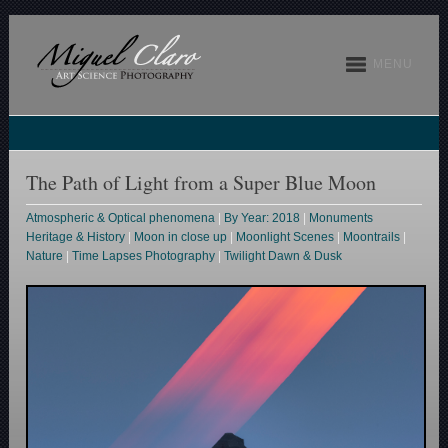
MENU
The Path of Light from a Super Blue Moon
Atmospheric & Optical phenomena
|
By Year: 2018
|
Monuments
Heritage & History
|
Moon in close up
|
Moonlight Scenes
|
Moontrails
|
Nature
|
Time Lapses Photography
|
Twilight Dawn & Dusk