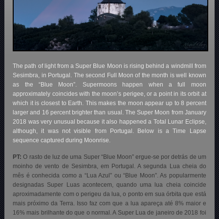
The path of light from a Super Blue Moon is rising behind a windmill from
Sesimbra, in Portugal. The second Full Moon of the month is well known
as the “Blue Moon”. Supermoons happen when a full moon
approximately coincides with the moon’s perigee, or a point in its orbit at
which it is closest to Earth. This makes the moon appear up to 8 percent
larger and 16 percent brighter than usual. The Super Moon from January
2018 was very unusual because it also happened a Total Lunar Eclipse,
although, it was not visible from Portugal. Below is a Time Lapse
sequence captured during Moonrise.
PT:
O rasto de luz de uma Super “Blue Moon” ergue-se por detrás de um
moinho de vento de Sesimbra, em Portugal. A segunda Lua cheia do
mês é conhecida como a “Lua Azul” ou “Blue Moon”. As popularmente
designadas Super Luas acontecem, quando uma lua cheia coincide
aproximadamente com o perigeu da lua, o ponto em sua órbita que está
mais próximo da Terra. Isso faz com que a lua apareça até 8% maior e
16% mais brilhante do que o normal. A Super Lua de janeiro de 2018 foi