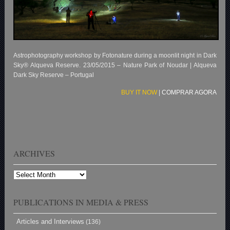
Astrophotography workshop by Fotonature during a moonlit night in Dark
Sky® Alqueva Reserve. 23/05/2015 –
Nature Park of Noudar | Alqueva
Dark Sky Reserve – Portugal
BUY IT NOW
|
COMPRAR AGORA
ARCHIVES
Archives
PUBLICATIONS IN MEDIA & PRESS
Articles and Interviews
(136)