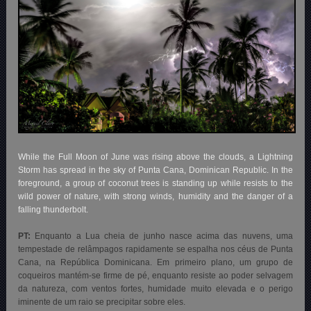
While the Full Moon of June was rising above the clouds, a Lightning
Storm has spread in the sky of Punta Cana, Dominican Republic. In the
foreground, a group of coconut trees is standing up while resists to the
wild power of nature, with strong winds, humidity and the danger of a
falling thunderbolt.
PT:
Enquanto
a Lua
cheia de junho nasce acima das nuvens, uma
tempestade de relâmpagos rapidamente se espalha
nos céus de
Punta
Cana
, na República Dominicana.
Em primeiro plano,
um grupo de
coqueiros
mantém-se firme de pé, enquanto resiste ao poder
selvagem
da natureza, com ventos fortes, humidade muito elevada e o perigo
iminente de um raio se precipitar sobre eles.