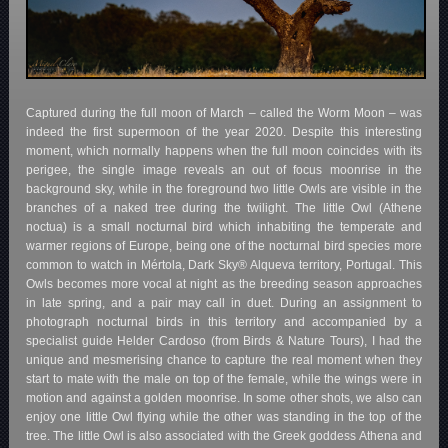
Captured during the full moon of March – called the Worm Moon – was
indeed the first supermoon of the year 2020. Despite this interesting
moment, which normally happens when the full moon coincides with its
perigee, the single image reveals an out of focus moonrise in the
background sky, while in the foreground two little Owls are visible in the
branches of a naked tree during the twilight. The little Owl (Athene
noctua) is a small nocturnal bird which inhabiting the temperate and
warmer regions of Europe, being one of the nocturnal bird species more
common to watch in Mértola, Dark Sky® Alqueva territory, Portugal. This
Owls becomes more vocal at night as the breeding season approaches
in late spring, and a pair may call in duet. During an assignment to
photograph nocturnal birds in this territory and accompanied by a
specialist guide Helder Cardoso (from Birds & Nature Tours), I had the
unique and mesmerising chance to capture the real moment when they
start to mate with the male on top of the female, while the wings were in
motion and against a golden moonrise. In some other shots, we also can
enjoy one little Owl flying while the other was standing in the top of the
tree. The little Owl is also associated with the Greek goddess Athena and