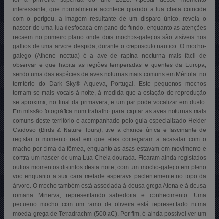
interessante, que normalmente acontece quando a lua cheia coincide
com o perigeu, a imagem resultante de um disparo único, revela o
nascer de uma lua desfocada em pano de fundo, enquanto as atenções
recaem no primeiro plano onde dois mochos-galegos são visíveis nos
galhos de uma árvore despida, durante o crepúsculo náutico. O mocho-
galego (Athene noctua) é a ave de rapina nocturna mais fácil de
observar e que habita as regiões temperadas e quentes da Europa,
sendo uma das espécies de aves noturnas mais comuns em Mértola, no
território do Dark Sky® Alqueva, Portugal. Este pequenos mochos
tornam-se mais vocais à noite, à medida que a estação de reprodução
se aproxima, no final da primavera, e um par pode vocalizar em dueto.
Em missão fotográfica num trabalho para captar as aves noturnas mais
comuns deste território e acompanhado pelo guia especializado Helder
Cardoso (
Birds & Nature Tours
), tive a chance única e fascinante de
registar o momento real em que eles começaram a acasalar com o
macho por cima da fêmea, enquanto as asas estavam em movimento e
contra um nascer de uma Lua Cheia dourada. Ficaram ainda registados
outros momentos distintos desta noite, com um mocho-galego em pleno
voo enquanto a sua cara metade esperava pacientemente no topo da
árvore. O mocho também está associada à deusa grega Atena e à deusa
romana Minerva, representando sabedoria e conhecimento. Uma
pequeno mocho com um ramo de oliveira está representado numa
moeda grega de Tetradrachm (500 aC). Por fim, é ainda possível ver um