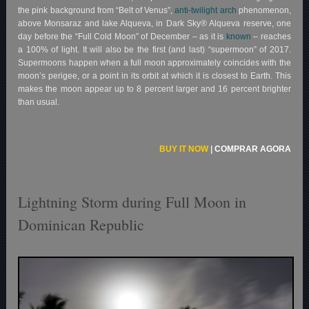
the pink background from “Belt of Venus”,
anti-twilight arch
phenomenon,
above Monsaraz and lake Alqueva, in Dark Sky® Alqueva reserve, one
day before the “Full Cold Moon” of December – as it is
known
– reaches
a 100% of light. It will also be the first (and last) “supermoon” of 2017.
Supermoons happen when a full moon approximately coincides with the
moon’s perigee, or a point in its orbit at which it is closest to Earth. This
makes the moon appear up to 8 percent larger and 16 percent brighter
than usual.
BUY IT NOW
|
COMPRAR AGORA
Lightning Storm during Full Moon in
Dominican Republic