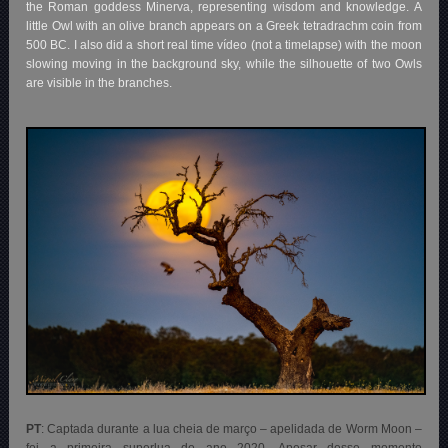
the Roman goddess Minerva, representing wisdom and knowledge. A
little Owl with an olive branch appears on a Greek tetradrachm coin from
500 BC. I also did a short real time vídeo (not a timelapse) with the moon
slowing moving in the background sky, while the silhouette of two Owls
are visible in the branches
.
PT
: Captada durante a lua cheia de março – apelidada de Worm Moon –
foi a primeira superlua do ano 2020. Apesar desse momento