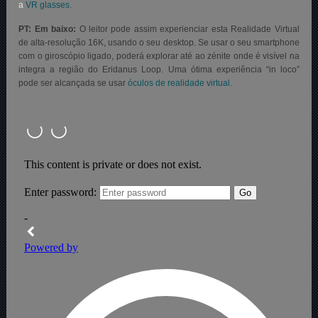
a
VR glasses.
PT: Em baixo:
O leitor pode assim experienciar esta Realidade Virtual
de alta-resolução 16K, usando o seu desktop. Se usar o seu smartphone
com o giroscópio ligado, poderá explorar até ao zénite onde é visível na
integra a região do Eridanus Loop. Uma ótima experiência “in loco”
pode ser alcançada se usar
óculos de realidade virtual.