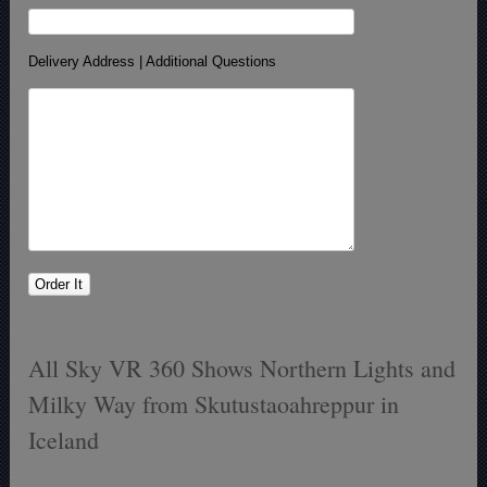
Delivery Address | Additional Questions
All Sky VR 360 Shows Northern Lights and
Milky Way from Skutustaoahreppur in
Iceland