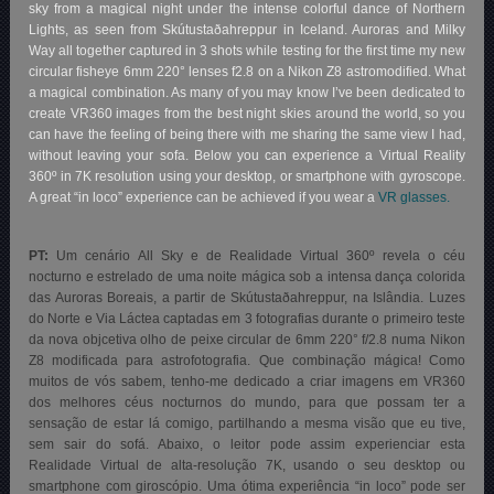
sky from a magical night under the intense colorful dance of Northern
Lights, as seen from Skútustaðahreppur in Iceland. Auroras and Milky
Way all together captured in 3 shots while testing for the first time my new
circular fisheye 6mm 220° lenses f2.8 on a Nikon Z8 astromodified. What
a magical combination. As many of you may know I’ve been dedicated to
create VR360 images from the best night skies around the world, so you
can have the feeling of being there with me sharing the same view I had,
without leaving your sofa. Below you can experience a Virtual Reality
360º in 7K resolution using your desktop, or smartphone with gyroscope.
A great “in loco” experience can be achieved if you wear a
VR glasses.
PT:
Um cenário All Sky e de Realidade Virtual 360º revela o céu
nocturno e estrelado de uma noite mágica sob a intensa dança colorida
das Auroras Boreais, a partir de Skútustaðahreppur, na Islândia. Luzes
do Norte e Via Láctea captadas em 3 fotografias durante o primeiro teste
da nova objcetiva olho de peixe circular de 6mm 220° f/2.8 numa Nikon
Z8 modificada para astrofotografia. Que combinação mágica! Como
muitos de vós sabem, tenho-me dedicado a criar imagens em VR360
dos melhores céus nocturnos do mundo, para que possam ter a
sensação de estar lá comigo, partilhando a mesma visão que eu tive,
sem sair do sofá. Abaixo, o
leitor pode assim experienciar esta
Realidade Virtual de alta-resolução 7K, usando o seu desktop ou
smartphone com giroscópio. Uma ótima experiência “in loco” pode ser