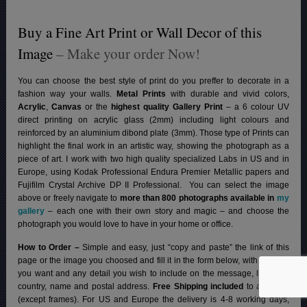
Buy a Fine Art Print or Wall Decor of this
Image
– Make your order Now!
You can choose the best style of print do you preffer to decorate in a
fashion way your walls.
Metal Prints
with durable and vivid colors,
Acrylic
,
Canvas
or the
highest quality Gallery Print
– a 6 colour UV
direct printing on acrylic glass (2mm) including light colours and
reinforced by an aluminium dibond plate (3mm). Those type of Prints can
highlight the final work in an artistic way, showing the photograph as a
piece of art. I work with two high quality specialized Labs in US and in
Europe, using Kodak Professional Endura Premier Metallic papers and
Fujifilm Crystal Archive DP II Professional.
You can select the image
above or freely navigate to
more than 800 photographs available in
my
gallery
– each one with their own story and magic – and choose the
photograph you would love to have in your home or office.
How to Order –
Simple and easy, just “copy and paste” the link of this
page or the image you choosed and fill it in the form below, with the size
you want and any detail you wish to include on the message, like your
country, name and postal address.
Free Shipping included
to all prints
(except frames). For US and Europe the delivery is 4-8 working days,