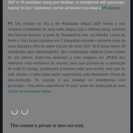
360º in 7K resolution using your desktop, or smartphone with gyroscope.
A great “in loco” experience can be achieved if you wear a
VR glasses.
PT:
Um cenário All Sky e de Realidade Virtual 360º revela o céu
nocturno e estrelado de uma noite mágica sob a intensa dança colorida
das Auroras Boreais, a partir de Rangárþing ytra, na Islândia. Luzes do
Norte e Via Láctea captadas em 3 fotografias durante o primeiro teste da
nova objcetiva olho de peixe circular de 6mm 220° f/2.8 numa Nikon Z8
modificada para astrofotografia. Que combinação mágica! Como muitos
de vós sabem, tenho-me dedicado a criar imagens em VR360 dos
melhores céus nocturnos do mundo, para que possam ter a sensação
de estar lá comigo, partilhando a mesma visão que eu tive, sem sair do
sofá. Abaixo, o
leitor pode assim experienciar esta Realidade Virtual de
alta-resolução 7K, usando o seu desktop ou smartphone com
giroscópio. Uma ótima experiência “in loco” pode ser alcançada se usar
óculos de realidade virtual.