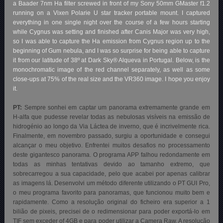
a Baader 7nm Ha filter screwed in front of my Sony 50mm GMaster f1.2
running on a Vixen Polarie U star tracker portable mount. I captured
everything in one single night over the course of a few hours starting
while Cygnus was setting and finished after Canis Major was very high,
so I was able to capture the Ha emission from Cygnus region up to the
beginning of Gum nebula, and I was so surprise for being able to capture
it from our latitude of 38º at Dark Sky® Alqueva in Portugal. Below, is the
monochromatic image of the red channel separately, as well as some
close-ups at 75% of the real size and the VR360 image. I hope you enjoy
it.
PT:
Sempre sonhei em captar um panorama extremamente grande em
H-alfa que pudesse revelar todas as nebulosas visíveis na emissão de
hidrogénio ao longo da Via Láctea de inverno, que é incrivelmente rica.
Finalmente, em novembro passado, surgiu a oportunidade e consegui
alcançar o meu objetivo. Enfrentei muitos desafios no processamento
deste gigantesco panorama. O programa APP falhou redondamente em
todas as minhas tentativas devido ao tamanho extremo, que
sobrecarregou a sua capacidade, pelo que acabei por apenas calibrar
as imagens lá. Desenvolvi um método diferente utilizando o PT GUI Pro,
o meu programa favorito para panoramas, que funcionou muito bem e
rapidamente. Como a resolução original do ficheiro era superior a 1
bilião de pixeis, precisei de o redimensionar para poder exportá-lo em
TIF sem exceder of 4GB e para poder utilizar a Camera Raw. A resolução