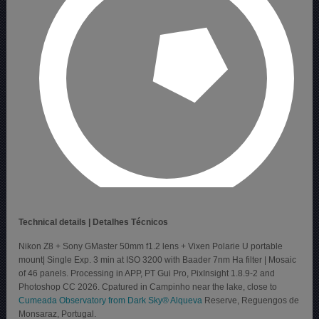
Technical details | Detalhes Técnicos
Nikon Z8 + Sony GMaster 50mm f1.2 lens + Vixen Polarie U portable
mount| Single Exp. 3 min at ISO 3200 with Baader 7nm Ha filter | Mosaic
of 46 panels. Processing in APP, PT Gui Pro, PixInsight 1.8.9-2 and
Photoshop CC 2026. Cpatured in Campinho near the lake, close to
Cumeada Observatory from Dark Sky® Alqueva
Reserve, Reguengos de
Monsaraz, Portugal.