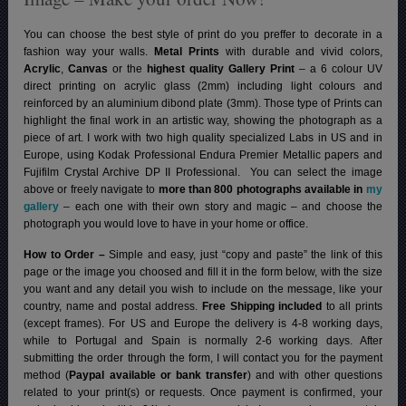
You can choose the best style of print do you preffer to decorate in a
fashion way your walls.
Metal Prints
with durable and vivid colors,
Acrylic
,
Canvas
or the
highest quality Gallery Print
– a 6 colour UV
direct printing on acrylic glass (2mm) including light colours and
reinforced by an aluminium dibond plate (3mm). Those type of Prints can
highlight the final work in an artistic way, showing the photograph as a
piece of art. I work with two high quality specialized Labs in US and in
Europe, using Kodak Professional Endura Premier Metallic papers and
Fujifilm Crystal Archive DP II Professional.
You can select the image
above or freely navigate to
more than 800 photographs available in
my
gallery
– each one with their own story and magic – and choose the
photograph you would love to have in your home or office.
How to Order –
Simple and easy, just “copy and paste” the link of this
page or the image you choosed and fill it in the form below, with the size
you want and any detail you wish to include on the message, like your
country, name and postal address.
Free Shipping included
to all prints
(except frames). For US and Europe the delivery is 4-8 working days,
while to Portugal and Spain is normally 2-6 working days.
After
submitting the order through the form, I will contact you for the payment
method (
Paypal available or bank transfer
) and with other questions
related to your print(s) or requests. Once payment is confirmed, your