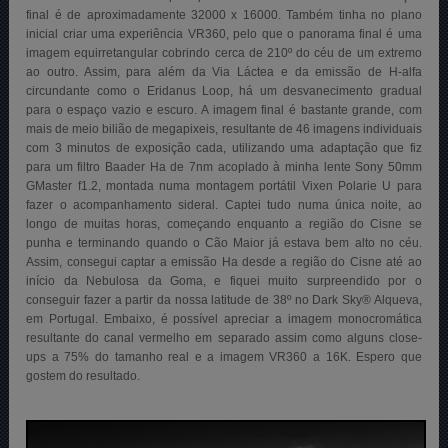
final é de aproximadamente 32000 x 16000. Também tinha no plano
inicial criar uma experiência VR360, pelo que o panorama final é uma
imagem equirretangular cobrindo cerca de 210º do céu de um extremo
ao outro. Assim, para além da Via Láctea e da emissão de H-alfa
circundante como o Eridanus Loop, há um desvanecimento gradual
para o espaço vazio e escuro. A imagem final é bastante grande, com
mais de meio bilião de megapixeis, resultante de 46 imagens individuais
com 3 minutos de exposição cada, utilizando uma adaptação que fiz
para um filtro Baader Ha de 7nm acoplado à minha lente Sony 50mm
GMaster f1.2, montada numa montagem portátil Vixen Polarie U para
fazer o acompanhamento sideral. Captei tudo numa única noite, ao
longo de muitas horas, começando enquanto a região do Cisne se
punha e terminando quando o Cão Maior já estava bem alto no céu.
Assim, consegui captar a emissão Ha desde a região do Cisne até ao
início da Nebulosa da Goma, e fiquei muito surpreendido por o
conseguir fazer a partir da nossa latitude de 38º no Dark Sky® Alqueva,
em Portugal. Embaixo, é possível apreciar a imagem monocromática
resultante do canal vermelho em separado assim como alguns close-
ups a 75% do tamanho real e a imagem VR360 a 16K. Espero que
gostem do resultado.