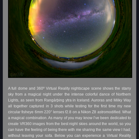
A full dome and 360º Virtual Reality nightscape scene shows the starry
sky from a magical night under the intense colorful dance of Northern
Lights, as seen from Rangárþing ytra in Iceland. Auroras and Milky Way
all together captured in 3 shots while testing for the first time my new
circular fisheye 6mm 220° lenses f2.8 on a Nikon Z8 astromodified. What
a magical combination. As many of you may know I’ve been dedicated to
create VR360 images from the best night skies around the world, so you
can have the feeling of being there with me sharing the same view I had,
without leaving your sofa. Below you can experience a Virtual Reality