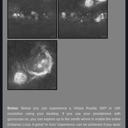
Below:
Below you can experience a Virtual Reality 360º in 16K
resolution using your desktop. If you use your smartphone with
gyroscope on, you can explore up to the zenith where is visible the entire
Eridanus Loop. A great “in loco” experience can be achieved if you wear