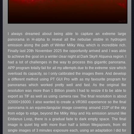
I always dreamed about being able to capture an extreme large
panorama in H-alpha to reveal all the nebulae visible in hydrogen
emission along the path of Winter Milky Way, which is incredible rich.
Finally last 20th November 2025 the opportunity arrived and I was able
to achieve the goal on a winter clear night at Dark Sky® Alqueva region. I
had a lot of challenges in the way to process this gigantic panorama.
APP program totally fail for all my attempts due to the extreme size which
overload its capacity, so I only calibrated the images there. And develop
a different method using PT GUI Pro with as my favourite program for
panoramas which worked pretty well and fast. As the original file
resolution was more than 1 Billion pixels I had to resize it to be able to
export as TIF as well as using camera raw. The final resolution is about
32000×16000. I also wanted to create a VR360 experience so the final
panorama is an equirectangular image covering around 210º of the sky
from edge to edge, beyond the Milky Way and Ha emission around like
Eridanus Loop, there is a gradual fade to dark empty space. The final
image is quiet big with more than half a billion Megapixels, from 46
single images of 3 minutes exposure each, using an adaptation I did for