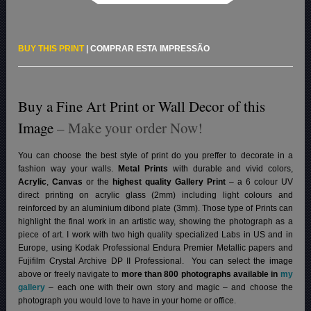
BUY THIS PRINT
|
COMPRAR ESTA IMPRESSÃO
Buy a Fine Art Print or Wall Decor of this
Image
– Make your order Now!
You can choose the best style of print do you preffer to decorate in a
fashion way your walls.
Metal Prints
with durable and vivid colors,
Acrylic
,
Canvas
or the
highest quality Gallery Print
– a 6 colour UV
direct printing on acrylic glass (2mm) including light colours and
reinforced by an aluminium dibond plate (3mm). Those type of Prints can
highlight the final work in an artistic way, showing the photograph as a
piece of art. I work with two high quality specialized Labs in US and in
Europe, using Kodak Professional Endura Premier Metallic papers and
Fujifilm Crystal Archive DP II Professional.
You can select the image
above or freely navigate to
more than 800 photographs available in
my
gallery
– each one with their own story and magic – and choose the
photograph you would love to have in your home or office.