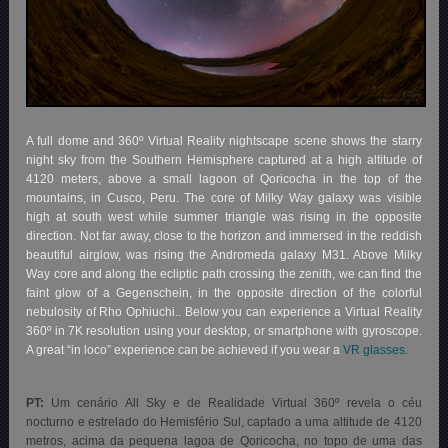
A full dome and 360º Virtual Reality nightscape scene shows the starry
night sky from the Southern Hemisphere captured at a high altitude of
4120 meters, above a small lagoon of Qoricocha in the top of the
mountains, in Cusco, Peru. The core of Milky Way galaxy was visible
high at south west while summer triangle was rising in the opposite
direction. Not far away, close to the horizon and immersed in the reddish
beautiful airglow, was rising the Andromeda galaxy M31. Above Milky
Way core and along the ecliptic path crossing the zenith, we can find the
faint glow of a Gegenschein, in the opposite direction of the colorful
nebulosity of Rho Ophiuchi.. Below you can experience a Virtual Reality
360º in 7K resolution using your desktop, or smartphone with gyroscope.
A great “in loco” experience can be achieved if you wear a
VR glasses.
PT:
Um cenário All Sky e de Realidade Virtual 360º revela o céu
nocturno e estrelado do Hemisfério Sul, captado a uma altitude de 4120
metros, acima da pequena lagoa de Qoricocha, no topo de uma das