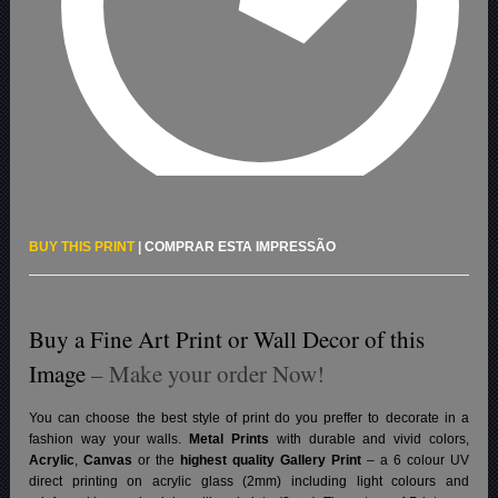
BUY THIS PRINT
|
COMPRAR ESTA IMPRESSÃO
Buy a Fine Art Print or Wall Decor of this
Image
– Make your order Now!
You can choose the best style of print do you preffer to decorate in a
fashion way your walls.
Metal Prints
with durable and vivid colors,
Acrylic
,
Canvas
or the
highest quality Gallery Print
– a 6 colour UV
direct printing on acrylic glass (2mm) including light colours and