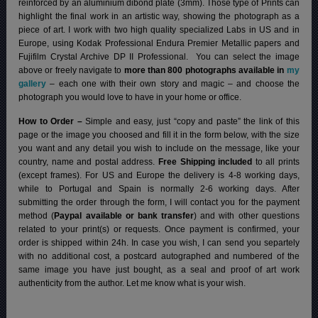
reinforced by an aluminium dibond plate (3mm). Those type of Prints can
highlight the final work in an artistic way, showing the photograph as a
piece of art. I work with two high quality specialized Labs in US and in
Europe, using Kodak Professional Endura Premier Metallic papers and
Fujifilm Crystal Archive DP II Professional.
You can select the image
above or freely navigate to
more than 800 photographs available in
my
gallery
– each one with their own story and magic – and choose the
photograph you would love to have in your home or office.
How to Order –
Simple and easy, just “copy and paste” the link of this
page or the image you choosed and fill it in the form below, with the size
you want and any detail you wish to include on the message, like your
country, name and postal address.
Free Shipping included
to all prints
(except frames). For US and Europe the delivery is 4-8 working days,
while to Portugal and Spain is normally 2-6 working days.
After
submitting the order through the form, I will contact you for the payment
method (
Paypal available or bank transfer
) and with other questions
related to your print(s) or requests. Once payment is confirmed, your
order is shipped within 24h.
In case you wish, I can send you separtely
with no additional cost, a postcard autographed and numbered of the
same image you have just bought, as a seal and proof of art work
authenticity from the author. Let me know what is your wish.