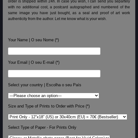
order is shipped within 24h.
In case you wish, I can send you separtely
with no additional cost, a postcard autographed and numbered of the
same image you have just bought, as a seal and proof of art work
authenticity from the author. Let me know what is your wish.
Your Name | O seu Nome (*)
Your Email | O seu E-mail (*)
Select your country | Escolha o seu País
Size and Type of Prints to Order with Price (*)
Select Type of Paper - For Prints Only