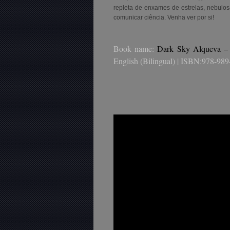
repleta de enxames de estrelas, nebulosa
comunicar ciência. Venha ver por si!
Book name:
Dark Sky Alqueva – O
English (Bilingual) | ISBN:978-98