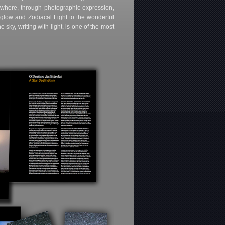
is where, through photographic expression,
rglow and Zodiacal Light to the wonderful
 sky, writing with light, is one of the most