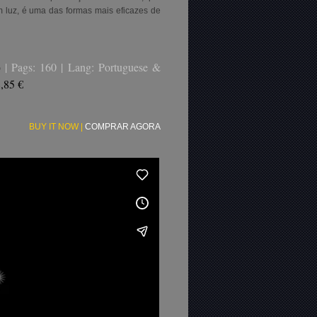
om luz, é uma das formas mais eficazes de
o
| Pags: 160 | Lang: Portuguese &
8,85 €
BUY IT NOW
|
COMPRAR AGORA