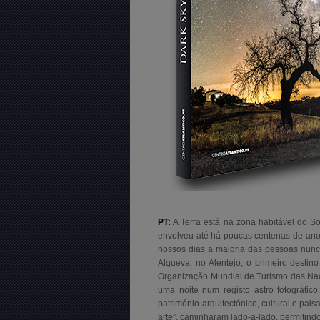
PT:
A Terra está na zona habitável do So
envolveu até há poucas centenas de anos.
nossos dias a maioria das pessoas nunc
Alqueva, no Alentejo, o primeiro destin
Organização Mundial de Turismo das Naç
uma noite num registo astro fotográfi
património arquitectónico, cultural e pai
arte”, caminharam lado-a-lado, permitin