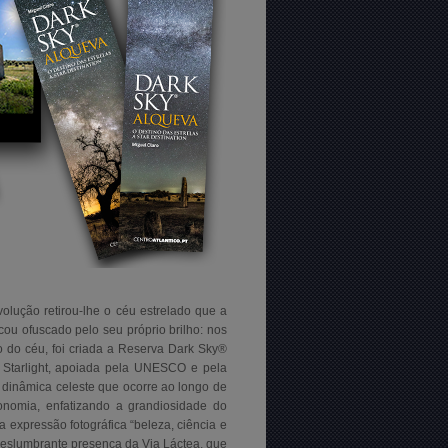
volução retirou-lhe o céu estrelado que a
cou ofuscado pelo seu próprio brilho: nos
 do céu, foi criada a Reserva Dark Sky®
ão Starlight, apoiada pela UNESCO e pela
dinâmica celeste que ocorre ao longo de
onomia, enfatizando a grandiosidade do
a expressão fotográfica “beleza, ciência e
deslumbrante presença da Via Láctea, que