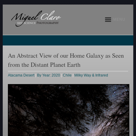
MENU
An Abstract View of our Home Galaxy as Seen
from the Distant Planet Earth
Atacama Desert
|
By Year: 2020
|
Chile
|
Milky Way & Infrared