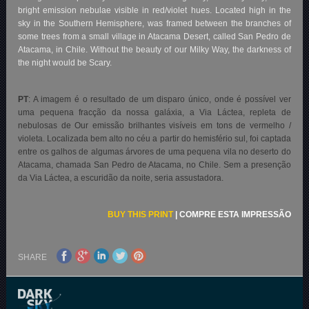
bright emission nebulae visible in red/violet hues. Located high in the
sky in the Southern Hemisphere, was framed between the branches of
some trees from a small village in Atacama Desert, called San Pedro de
Atacama, in Chile. Without the beauty of our Milky Way, the darkness of
the night would be Scary.
PT
: A imagem é o resultado de um disparo único, onde é possível ver
uma pequena fracção da nossa galáxia, a Via Láctea, repleta de
nebulosas de Our emissão brilhantes visíveis em tons de vermelho /
violeta. Localizada bem alto no céu a partir do hemisfério sul, foi captada
entre os galhos de algumas árvores de uma pequena vila no deserto do
Atacama, chamada San Pedro de Atacama, no Chile. Sem a presenção
da Via Láctea, a escuridão da noite, seria assustadora.
BUY THIS PRINT
|
COMPRE ESTA IMPRESSÃO
SHARE