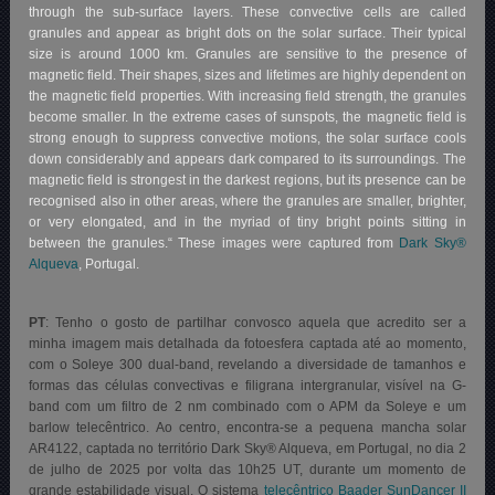
through the sub-surface layers. These convective cells are called
granules and appear as bright dots on the solar surface. Their typical
size is around 1000 km. Granules are sensitive to the presence of
magnetic field. Their shapes, sizes and lifetimes are highly dependent on
the magnetic field properties. With increasing field strength, the granules
become smaller. In the extreme cases of sunspots, the magnetic field is
strong enough to suppress convective motions, the solar surface cools
down considerably and appears dark compared to its surroundings. The
magnetic field is strongest in the darkest regions, but its presence can be
recognised also in other areas, where the granules are smaller, brighter,
or very elongated, and in the myriad of tiny bright points sitting in
between the granules.“ These images were captured from
Dark Sky®
Alqueva
, Portugal.
PT
: Tenho o gosto de partilhar convosco aquela que acredito ser a
minha imagem mais detalhada da fotoesfera captada até ao momento,
com o Soleye 300 dual-band, revelando a diversidade de tamanhos e
formas das células convectivas e filigrana intergranular, visível na G-
band com um filtro de 2 nm combinado com o APM da Soleye e um
barlow telecêntrico. Ao centro, encontra-se a pequena mancha solar
AR4122, captada no território Dark Sky® Alqueva, em Portugal, no dia 2
de julho de 2025 por volta das 10h25 UT, durante um momento de
grande estabilidade visual. O sistema
telecêntrico Baader SunDancer II