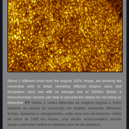
Above 2 different crops from the original 100% image, are showing the
convective cells in detail, revealing different shapes, sizes and
elongation, each one with an average size of 1000km. Below, a
monochromatic version can help to perceive the details for not being so
distractive
PT:
Acima, 2 cortes diferentes da imagem original a 100%
mostram as células de convecção em detalhe, revelando diferentes
formas, tamanhos e alongamentos, cada uma com um tamanho médio
de cerca de 1000 km. Abaixo, uma versão monocromática permite
ajudar a perceber melhor os detalhes sem ser tão distrativa.