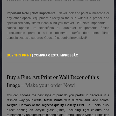
Important Note | Nota Importante:
Never look and point a telescope or
any other optical equipment directly to the sun without a proper and
specialized safty filters! It can blind you forever.
PT:
Nota Importante –
Nunca aponte um telescópio ou qualquer equipamento óptico
directamente para o sol e observe através dele sem filtros
especializados e seguros. Causará cegueira irreversível!
BUY THIS PRINT
|
COMPRAR ESTA IMPRESSÃO
Buy a Fine Art Print or Wall Decor of this
Image
– Make your order Now!
You can choose the best style of print do you preffer to decorate in a
fashion way your walls.
Metal Prints
with durable and vivid colors,
Acrylic
,
Canvas
or the
highest quality Gallery Print
– a 6 colour UV
direct printing on acrylic glass (2mm) including light colours and
reinforced by an aluminium dibond plate (3mm). Those type of Prints can