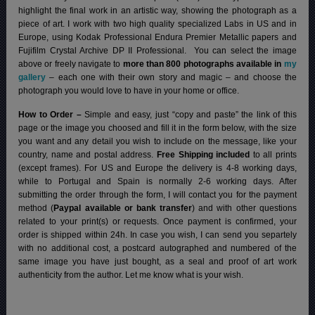
highlight the final work in an artistic way, showing the photograph as a
piece of art. I work with two high quality specialized Labs in US and in
Europe, using Kodak Professional Endura Premier Metallic papers and
Fujifilm Crystal Archive DP II Professional.
You can select the image
above or freely navigate to
more than 800 photographs available in
my
gallery
– each one with their own story and magic – and choose the
photograph you would love to have in your home or office.
How to Order –
Simple and easy, just “copy and paste” the link of this
page or the image you choosed and fill it in the form below, with the size
you want and any detail you wish to include on the message, like your
country, name and postal address.
Free Shipping included
to all prints
(except frames). For US and Europe the delivery is 4-8 working days,
while to Portugal and Spain is normally 2-6 working days.
After
submitting the order through the form, I will contact you for the payment
method (
Paypal available or bank transfer
) and with other questions
related to your print(s) or requests. Once payment is confirmed, your
order is shipped within 24h.
In case you wish, I can send you separtely
with no additional cost, a postcard autographed and numbered of the
same image you have just bought, as a seal and proof of art work
authenticity from the author. Let me know what is your wish.