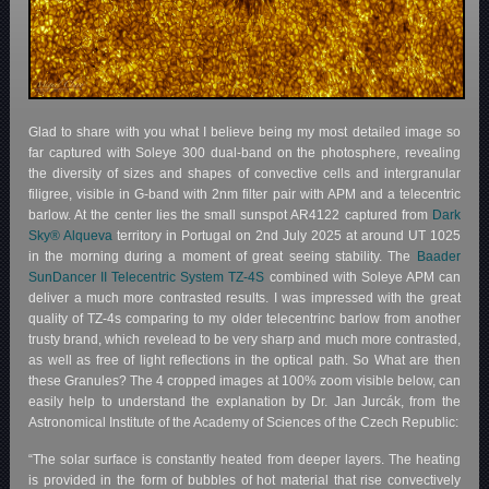
Glad to share with you what I believe being my most detailed image so
far captured with Soleye 300 dual-band on the photosphere, revealing
the diversity of sizes and shapes of convective cells and intergranular
filigree, visible in G-band with 2nm filter pair with APM and a telecentric
barlow. At the center lies the small sunspot AR4122 captured from
Dark
Sky® Alqueva
territory in Portugal on 2nd July 2025 at around UT 1025
in the morning during a moment of great seeing stability. The
Baader
SunDancer II Telecentric System TZ-4S
combined with Soleye APM can
deliver a much more contrasted results. I was impressed with the great
quality of TZ-4s comparing to my older telecentrinc barlow from another
trusty brand, which revelead to be very sharp and much more contrasted,
as well as free of light reflections in the optical path. So What are then
these Granules? The 4 cropped images at 100% zoom visible below, can
easily help to understand the explanation by Dr. Jan Jurcák, from the
Astronomical Institute of the Academy of Sciences of the Czech Republic:
“The solar surface is constantly heated from deeper layers. The heating
is provided in the form of bubbles of hot material that rise convectively