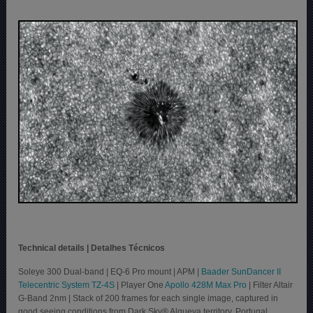
Technical details | Detalhes Técnicos
Soleye 300 Dual-band | EQ-6 Pro mount | APM |
Baader SunDancer II
Telecentric System TZ-4S
| Player One
Apollo 428M Max Pro
| Filter Altair
G-Band 2nm | Stack of 200 frames for each single image, captured in
good seeing conditions from Dark Sky® Alqueva territory, Portugal.