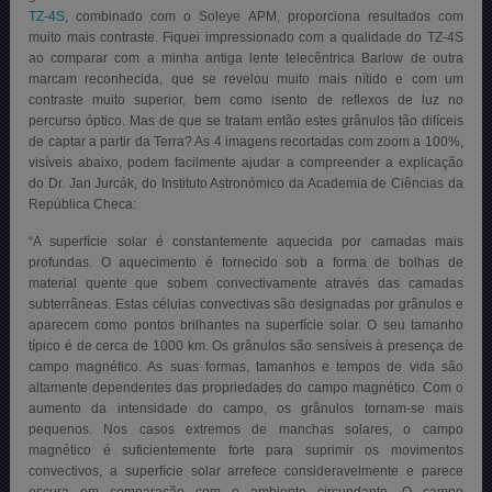
TZ-4S
, combinado com o Soleye APM, proporciona resultados com
muito mais contraste. Fiquei impressionado com a qualidade do TZ-4S
ao comparar com a minha antiga lente telecêntrica Barlow de outra
marcam reconhecida, que se revelou muito mais nítido e com um
contraste muito superior, bem como isento de reflexos de luz no
percurso óptico.
Mas de que se tratam então estes grânulos tão difíceis
de captar a partir da Terra? As 4 imagens recortadas com zoom a 100%,
visíveis abaixo, podem facilmente ajudar a compreender a explicação
do Dr. Jan Jurcák, do Instituto Astronómico da Academia de Ciências da
República Checa:
“A superfície solar é constantemente aquecida por camadas mais
profundas. O aquecimento é fornecido sob a forma de bolhas de
material quente que sobem convectivamente através das camadas
subterrâneas. Estas células convectivas são designadas por grânulos e
aparecem como pontos brilhantes na superfície solar. O seu tamanho
típico é de cerca de 1000 km. Os grânulos são sensíveis à presença de
campo magnético. As suas formas, tamanhos e tempos de vida são
altamente dependentes das propriedades do campo magnético. Com o
aumento da intensidade do campo, os grânulos tornam-se mais
pequenos. Nos casos extremos de manchas solares, o campo
magnético é suficientemente forte para suprimir os movimentos
convectivos, a superfície solar arrefece consideravelmente e parece
escura em comparação com o ambiente circundante. O campo