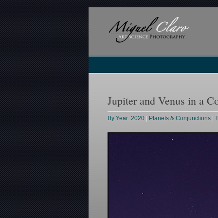
Jupiter and Venus in a Co
By Year: 2020
|
Planets & Conjunctions
|