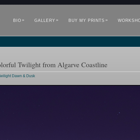
»
»
»
BIO
GALLERY
BUY MY PRINTS
WORKSH
lorful Twilight from Algarve Coastline
Twilight Dawn & Dusk