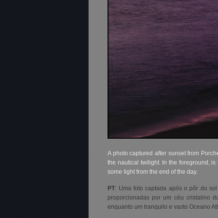
A photo captured after sunset from Porche
the nautical twilight. In the foreground, is
some light from the end of the day.
PT
:
Uma foto captada após o pôr do sol 
proporcionadas por um céu cristalino du
enquanto um tranquilo e vasto Oceano Atlâ