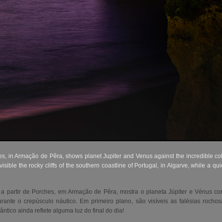
s, in Armação de Pêra, shows planet Jupiter and Venus against the incredible colo
 visible the rocky cliffs of the southern coastline of Portugal, in Algarve, while a qu
a partir de Porches, em Armação de Pêra, mostra o planeta Júpiter e Vénus con
rante o crepúsculo náutico.
Em primeiro plano, são visíveis as falésias rochos
ntico ainda reflete alguma luz do final do dia
!