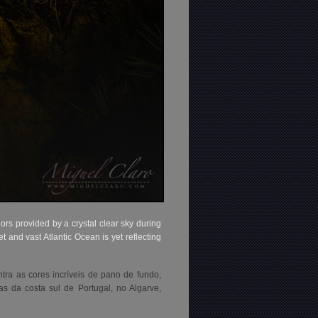
rs provided by a crystal clear sky during
iet and vast Atlantic Ocean is yet reflecting
tra as cores incríveis de pano de fundo,
as da costa sul de Portugal, no Algarve,