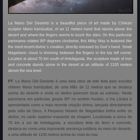
La Mano Del Desierto is a beautiful piece of art made by Chilean
sculptor Mario Irarrázabal, of an 11 meters hand that stands above the
desert and where the fingers seems to touch the stars. On this particular
panorama rotated 90º degrees clockwise, this Milky Way is featured like
the most recent divine´s creation, directly released by God´s hand. Small
Magellanic cloud is shinning between the fingers in the top left corner.
Located at about 70 km south of Antofagasta, the sculpture made of iron
and concrete stands alone in the desert at an altitude of 1100 meters
above the sea level.
PT
: La Mano Del Desierto é uma bela obra de arte feita pelo escultor
chileno Mario Irarrázabal, de uma Mão de 11 metros que se destaca
acima do deserto e onde os dedos parecem tocar as estrelas. Neste
panorama em particular, girado 90º no sentido horário, a Via Láctea é
apresentada como a mais recente criação divina, lançada directamente
pela mão de Deus. A Pequena Núvem de Magalhães brilha entre os
dedos, no canto superior esquerdo da imagem. Localizada a cerca de
70 km a sul de Antofagasta, a escultura feita de ferro e concreto,
destaca-se como uma imponente presença solitária no meio do deserto,
a uma altitude de 1100 metros acima do nível do mar.