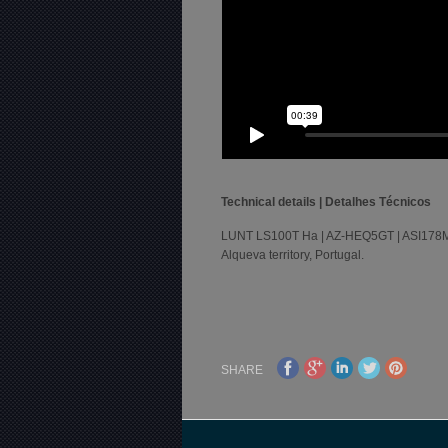
Technical details | Detalhes Técnicos
LUNT LS100T Ha | AZ-HEQ5GT | ASI178MC |
Alqueva territory, Portugal.
SHARE