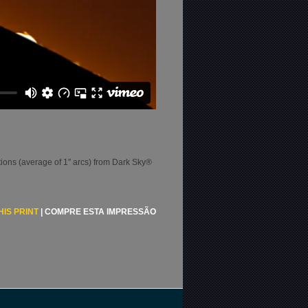
ions (average of 1″ arcs) from Dark Sky®
HIS PRINT
|
COMPRE ESTA IMPRESSÃO