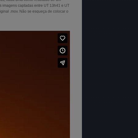
 das imagens captadas entre UT 13h41 e UT
iginal .mov. Não se esqueça de colocar o