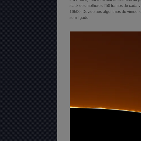
stack dos melhores 250 frames de cada ví
16h00. Devido aos algoritmos do vimeo, o
som ligado.