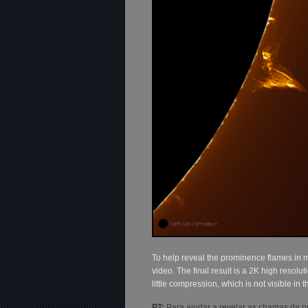
To help reveal the prominence flames in m
video. The final result is a 2K high res
little compression, which is not visible in 
PT:
Para ajudar a revelar as chamas da 