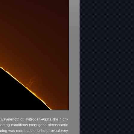
 wavelength of Hydrogen-Alpha, the high-
 seeing conditions (very good atmospheric
ing was more stable to help reveal very