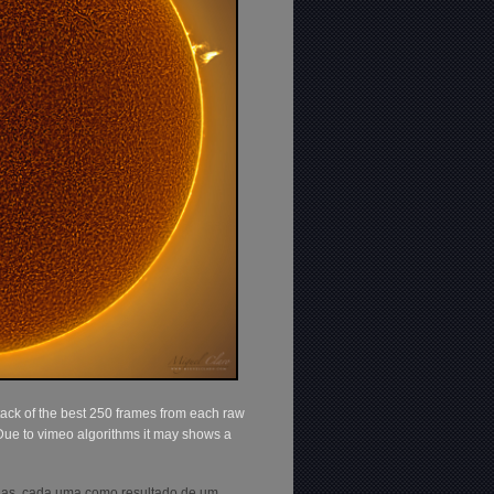
tack of the best 250 frames from each raw
Due to vimeo algorithms it may shows a
das, cada uma como resultado de um