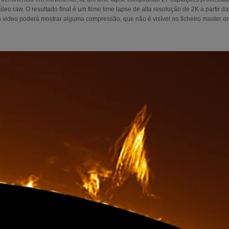
deo raw. O resultado final é um filme time lapse de alta resolução de 2K a partir
 video poderá mostrar alguma compressão, que não é visível no ficheiro master or