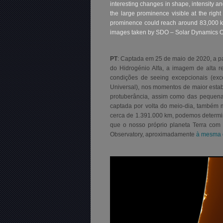
interesting changes in shape, intensity a
the large prominence visible at the righ
prominence could reach around 83,000 km
images taken by SDO – Solar Dynamics O
PT
: Captada em 25 de maio de 2020, a pa
do Hidrogénio Alfa, a imagem de alta r
condições de seeing excepcionais (exc
Universal), nos momentos de maior estab
protuberância, assim como das pequena
captada por volta do meio-dia, também 
cerca de 1.391.000 km, podemos determina
que o nosso próprio planeta Terra co
Observatory, aproximadamente
à mesma 