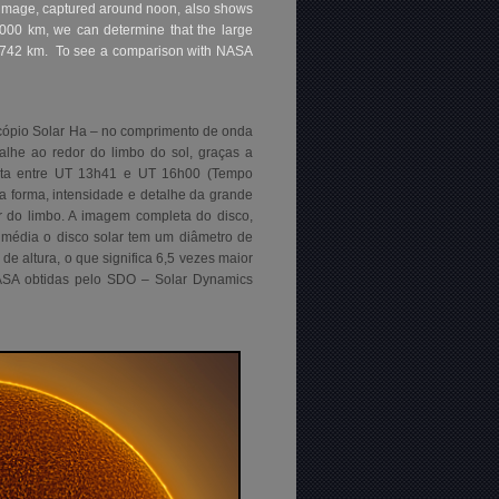
sc image, captured around noon, also shows
1,000 km, we can determine that the large
12,742 km. To see a comparison with NASA
scópio Solar Ha – no comprimento de onda
alhe ao redor do limbo do sol, graças a
feita entre UT 13h41 e UT 16h00 (Tempo
a forma, intensidade e detalhe da grande
 do limbo. A imagem completa do disco,
 média o disco solar tem um diâmetro de
altura, o que significa 6,5 ​​vezes maior
ASA obtidas pelo SDO – Solar Dynamics