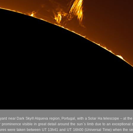
ard near Dark Sky® Alqueva region, Portugal, with a Solar Ha telescope – at the
ar prominence visible in great detail around the sun´s limb due to an exceptional
aptures were taken between UT 13h41 and UT 16h00 (Universal Time) when the see