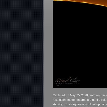
Captured on May 25, 2020, from my backy
resolution image features a gigantic sol
stability). The sequence of close-up c