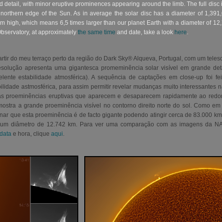
nd detail, with minor eruptive prominences appearing around the limb. The full di
t northern edge of the Sun. As in average the solar disc has a diameter of 1,39
 high, which means 6,5 times larger than our planet Earth with a diameter of 
bservatory, at approximately
the same time
and date, take a look
here
.
rtir do meu terraço perto da região do Dark Sky® Alqueva, Portugal, com um tele
esolução apresenta uma gigantesca promeminência solar visível em grande det
elente estabilidade atmosférica). A sequência de captações em close-up foi 
ilidade astmosférica, para assim permitir revelar mudanças muito interessantes n
s proeminências eruptivas que aparecem e desaparecem rapidamente ao redor
mostra a grande proeminência visível no contorno direito norte do sol. Como em
r que esta proeminência é de facto gigante podendo atingir cerca de 83.000 km de 
m um diâmetro de 12.742 km. Para ver uma comparação com as imagens da N
data
e hora, clique
aqui
.