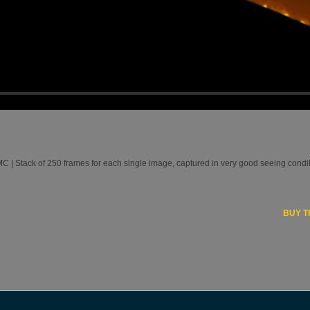
 Stack of 250 frames for each single image, captured in very good seeing condit
BUY T