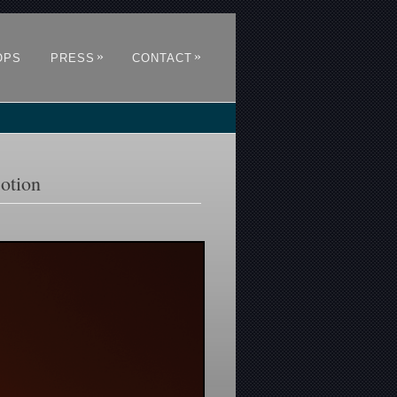
»
»
OPS
PRESS
CONTACT
otion