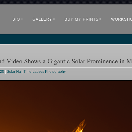
»
»
»
BIO
GALLERY
BUY MY PRINTS
WORKSH
nd Video Shows a Gigantic Solar Prominence in M
020
|
Solar Ha
|
Time Lapses Photography