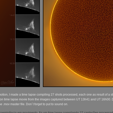
otion, I made a time lapse compiling 27 shots processed, each one as result of a s
olution time lapse movie from the images captured between UT 13h41 and UT 16h00. 
the .mov master file. Don´t forget to put to sound on.
proeminência em movimento, fiz um time lapse compilando 27 captações processa