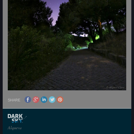
SHARE
Alqueva