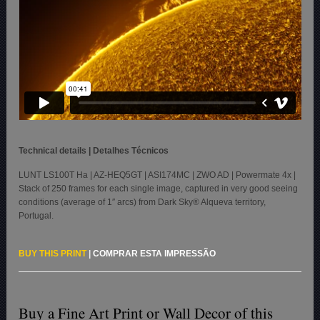
Technical details | Detalhes Técnicos
LUNT LS100T Ha | AZ-HEQ5GT | ASI174MC | ZWO AD | Powermate 4x |
Stack of 250 frames for each single image, captured in very good seeing
conditions (average of 1″ arcs) from Dark Sky® Alqueva territory,
Portugal.
BUY THIS PRINT
|
COMPRAR ESTA IMPRESSÃO
Buy a Fine Art Print or Wall Decor of this