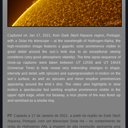
Captured on Jan 17, 2021, from Dark Sky® Alqueva region, Portugal,
with a Solar Ha telescope – at the wavelength of Hydrogen-Alpha, the
high-resolution image features a gigantic solar prominence visible in
great detail around the sun´s limb due to an exceptional seeing
conditions (very good atmospheric stability). The time lapse sequence of
close-up captures were taken between UT 12h56 and UT 14h24
(Universal Time) to help reveal very interesting changes in shape,
intensity and detail, with spicules and supergranulation in motion on the
sun´s surface, as well as spicules and minor eruptive prominences
appearing around the limb´s disc. The video also highlights in slow
motion a spectacular fast swirling eruptive prominence visible in the
upper right edge, while not faraway, a nice plume of fire was flown up
and vanished as a smoke ring.
PT
: Captada a 17 de Janeiro de 2021, a partir da região do Dark Sky®
Alqueva, Portugal, com um telescópio Solar Ha – no comprimento de
onda do Hidrogénio Alfa, a imagem de alta resolução apresenta uma