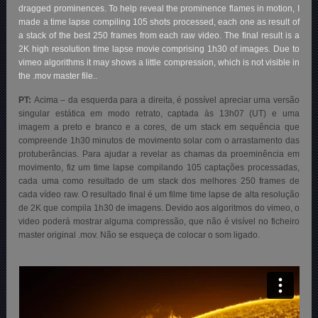
dragged prominences. To help reveal the prominence flames in motion, I
made a time lapse compiling 105 shots processed, each one as result of
a stack of the best 250 frames from each raw video. The final result is a
2K high resolution time lapse movie comprising 1h30 of images. Due to
vimeo algorithms it may shows a little compression, which is not visible in
the .mov master file..
PT:
Acima – da esquerda para a direita, é possível apreciar uma versão
singular estática em modo retrato, captada às 13h07 (UT) e uma
imagem a preto e branco e a cores, de um stack em sequência que
compreende 1h30 minutos de movimento solar com o arrastamento das
protuberâncias. Para ajudar a revelar as chamas da proeminência em
movimento, fiz um time lapse compilando 105 captações processadas,
cada uma como resultado de um stack dos melhores 250 frames de
cada vídeo raw. O resultado final é um filme time lapse de alta resolução
de 2K que compila 1h30 de imagens. Devido aos algoritmos do vimeo, o
video poderá mostrar alguma compressão, que não é visível no ficheiro
master original .mov. Não se esqueça de colocar o som ligado.