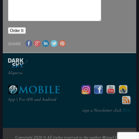
SHARE
Alqueva
App | For iOS and Android
sign a Newsletter click
Here
Copyright 2026 © All rights reserved to the author Miguel Claro | The