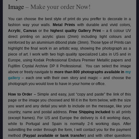
Image
– Make your order Now!
You can choose the best style of print do you preffer to decorate in a
fashion way your walls.
Metal Prints
with durable and vivid colors,
Acrylic
,
Canvas
or the
highest quality Gallery Print
– a 6 colour UV
direct printing on acrylic glass (2mm) including light colours and
reinforced by an aluminium dibond plate (3mm). Those type of Prints can
highlight the final work in an artistic way, showing the photograph as a
piece of art. I work with two high quality specialized Labs in US and in
Europe, using Kodak Professional Endura Premier Metallic papers and
Fujifilm Crystal Archive DP II Professional.
You can select the image
above or freely navigate to
more than 800 photographs available in
my
gallery
– each one with their own story and magic – and choose the
photograph you would love to have in your home or office.
How to Order –
Simple and easy, just “copy and paste” the link of this
page or the image you choosed and fill it in the form below, with the size
you want and any detail you wish to include on the message, like your
country, name and postal address.
Free Shipping included
to all prints
(except frames). For US and Europe the delivery is 4-8 working days,
while to Portugal and Spain is normally 2-6 working days.
After
submitting the order through the form, I will contact you for the payment
method (
Paypal available or bank transfer
) and with other questions