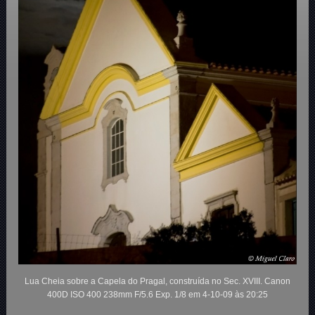
Lua Cheia sobre a Capela do Pragal, construída no Sec. XVIII. Canon
400D ISO 400 238mm F/5.6 Exp. 1/8 em 4-10-09 às 20:25