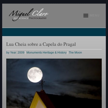
MENU
Lua Cheia sobre a Capela do Pragal
by Year: 2009
|
Monuments Heritage & History
|
The Moon