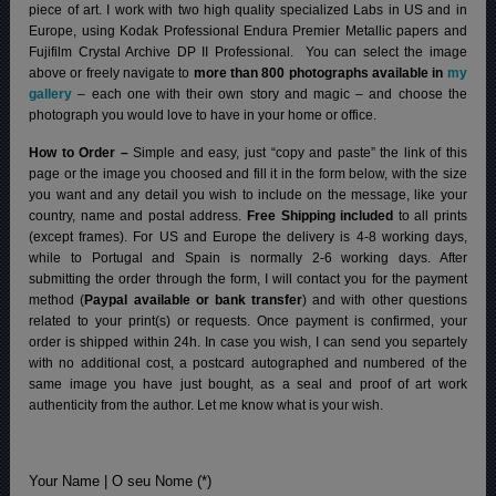
piece of art. I work with two high quality specialized Labs in US and in
Europe, using Kodak Professional Endura Premier Metallic papers and
Fujifilm Crystal Archive DP II Professional.
You can select the image
above or freely navigate to
more than 800 photographs available in
my
gallery
– each one with their own story and magic – and choose the
photograph you would love to have in your home or office.
How to Order –
Simple and easy, just “copy and paste” the link of this
page or the image you choosed and fill it in the form below, with the size
you want and any detail you wish to include on the message, like your
country, name and postal address.
Free Shipping included
to all prints
(except frames). For US and Europe the delivery is 4-8 working days,
while to Portugal and Spain is normally 2-6 working days.
After
submitting the order through the form, I will contact you for the payment
method (
Paypal available or bank transfer
) and with other questions
related to your print(s) or requests. Once payment is confirmed, your
order is shipped within 24h.
In case you wish, I can send you separtely
with no additional cost, a postcard autographed and numbered of the
same image you have just bought, as a seal and proof of art work
authenticity from the author. Let me know what is your wish.
Your Name | O seu Nome (*)