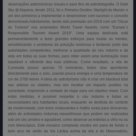
observações astronómicas visuais e para fins de astrofotografia. O Dark
Sky @ Alqueva, desde 2011, foi o Primeiro Destino Starlight do Mundo e
um dos primeiros a implementar e desenvolver com sucesso o conceito
denominado Astroturismo, tendo sido premiado em 2019 com um “Oscar
do Turismo” nos aclamados World Travel Awards, como “
Europe´s
Responsible Tourism Award 2019″
. Uma equipa dedicada está
permanentemente a fazer grandes esforços para mudar as mentes,
sensibilizando o problema da poluição luminosa e tentando junto das
autoridades competentes, melhorar a qualidade do céu noturno e da
vida em todas as suas formas, para obter assim uma iluminação mais
saudável e eficiente das ruas públicas. Como resultado, a vila de
Cumeada possui apenas 70 luminárias, todos elas apontando
directamente para o solo, usando pouca energia e uma temperatura de
cor de 2700 kelvin. A ideia do astroturismo não é criar um blackout total
nas aldeias ou cidades, mas sim mostrar um impacto positivo na
sociedade, inspirando a vontade de viajar para um objetivo maior. Com
estas medidas, é possível respeitar o céu noturno e todas as
necessidades dos habitantes locais, enquanto se desfruta do conforto
da modernidade, com bons restaurantes e hotéis rurais para descansar,
além de actividades noturnas maravilhosas que podem ser realizadas
sob um céu pristino e agradável, como observar as estrelas a olho nu ou
com telescópios. Este mosaico complexto mostra em pano de fundo o
belo arco de verão da Via Láctea acima da vila e do Observatório,