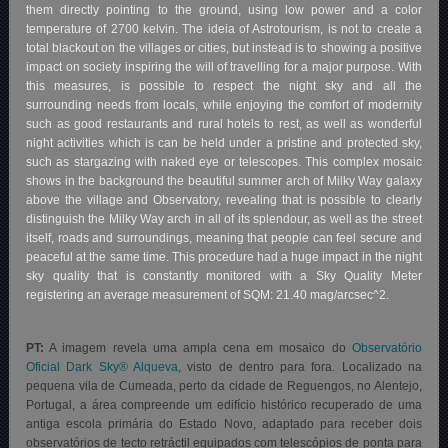
them directly pointing to the ground, using low power and a color
temperature of 2700 kelvin. The ideia of Astrotourism, is not to create a
total blackout on the villages or cities, but instead is to showing a positive
impact on society inspiring the will of travelling for a major purpose. With
this measures, is possible to respect the night sky and all the
surrounding needs from locals, while enjoying the comfort of modernity
such as good restaurants and rural hotels to rest, as well as wonderful
night activities which is can be held under a pristine and protected sky,
such as stargazing with naked eye or telescopes. This complex mosaic
shows in the background the beautiful summer arch of Milky Way galaxy
above the village and Observatory, revealing that is possible to clearly
distinguish the Milky Way arch in all of its splendour, as well as the street
itself, roads and surroundings, meaning that people can feel secure and
peaceful at the same time. This procedure had a huge impact in the night
sky quality that is constantly monitored with a Sky Quality Meter
registering an average measurement of SQM: 21.40 mag/arcsec^2.
PT:
A imagem revela uma ampla cena em mosaico do
Observatório
Oficial Dark Sky® Alqueva
, visto de dentro para fora. Localizado na
pequena vila de Cumeada, perto da cidade de Reguengos, no Alentejo,
Portugal, a área compreende um edifício histórico recuperado de uma
antiga escola primária do Estado Novo, adaptado para receber dois
observatórios de tecto retráctil equipados com telescópios de ponta para