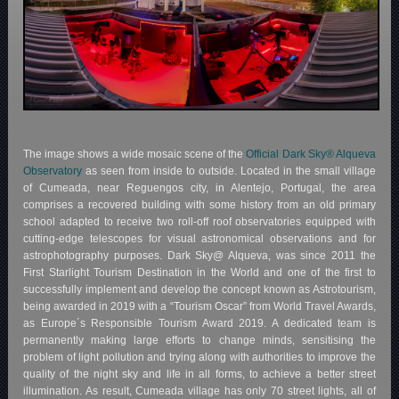
The image shows a wide mosaic scene of the
Official Dark Sky® Alqueva
Observatory
as seen from inside to outside. Located in the small village
of Cumeada, near Reguengos city, in Alentejo, Portugal, the area
comprises a recovered building with some history from an old primary
school adapted to receive two roll-off roof observatories equipped with
cutting-edge telescopes for visual astronomical observations and for
astrophotography purposes. Dark Sky@ Alqueva, was since 2011 the
First Starlight Tourism Destination in the World and one of the first to
successfully implement and develop the concept known as Astrotourism,
being awarded in 2019 with a “Tourism Oscar” from World Travel Awards,
as Europe´s Responsible Tourism Award 2019. A dedicated team is
permanently making large efforts to change minds, sensitising the
problem of light pollution and trying along with authorities to improve the
quality of the night sky and life in all forms, to achieve a better street
illumination. As result, Cumeada village has only 70 street lights, all of