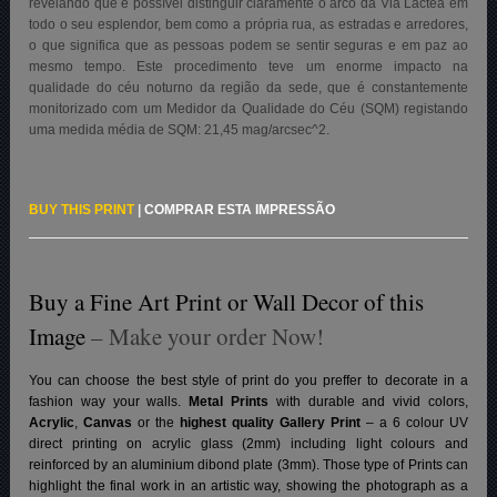
revelando que é possível distinguir claramente o arco da Via Láctea em
todo o seu esplendor, bem como a própria rua, as estradas e arredores,
o que significa que as pessoas podem se sentir seguras e em paz ao
mesmo tempo. Este procedimento teve um enorme impacto na
qualidade do céu noturno da região da sede, que é constantemente
monitorizado com um Medidor da Qualidade do Céu (SQM) registando
uma medida média de SQM: 21,45 mag/arcsec^2.
BUY THIS PRINT
|
COMPRAR ESTA IMPRESSÃO
Buy a Fine Art Print or Wall Decor of this
Image
– Make your order Now!
You can choose the best style of print do you preffer to decorate in a
fashion way your walls.
Metal Prints
with durable and vivid colors,
Acrylic
,
Canvas
or the
highest quality Gallery Print
– a 6 colour UV
direct printing on acrylic glass (2mm) including light colours and
reinforced by an aluminium dibond plate (3mm). Those type of Prints can
highlight the final work in an artistic way, showing the photograph as a