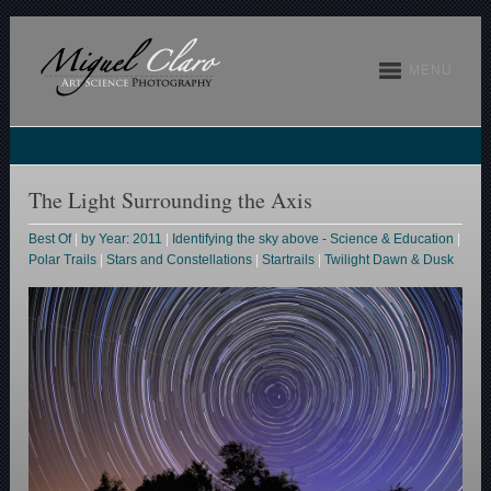
MENU
The Light Surrounding the Axis
Best Of
|
by Year: 2011
|
Identifying the sky above - Science & Education
|
Polar Trails
|
Stars and Constellations
|
Startrails
|
Twilight Dawn & Dusk