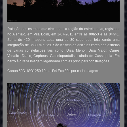
Rotação das estrelas que circundam a região da estrela polar, registado
no Alentejo, em Vila Boim, em 1-07-2011 entre as 00h53 e as 04h41.
Soma de 420 imagens cada uma de 30 segundos, totalizando uma
integração de 3h30 minutos. São visíveis as distintas cores das estrelas
de várias constelações tais como: Ursa Menor, Ursa Maior, Canes
Venatici, Draco, Cepheus, Camelopardalis e ainda de Cassiopeia. Em
baixo à direita imagem legendada com as principais constelações.
Canon 50D -ISO1250 10mm F/4 Exp.30s por cada imagem.