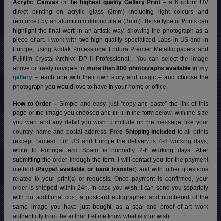
Acrylic
,
Canvas
or the
highest quality Gallery Print
– a 6 colour UV
direct printing on acrylic glass (2mm) including light colours and
reinforced by an aluminium dibond plate (3mm). Those type of Prints can
highlight the final work in an artistic way, showing the photograph as a
piece of art. I work with two high quality specialized Labs in US and in
Europe, using Kodak Professional Endura Premier Metallic papers and
Fujifilm Crystal Archive DP II Professional.
You can select the image
above or freely navigate to
more than 800 photographs available in
my
gallery
– each one with their own story and magic – and choose the
photograph you would love to have in your home or office.
How to Order –
Simple and easy, just “copy and paste” the link of this
page or the image you choosed and fill it in the form below, with the size
you want and any detail you wish to include on the message, like your
country, name and postal address.
Free Shipping included
to all prints
(except frames). For US and Europe the delivery is 4-8 working days,
while to Portugal and Spain is normally 2-6 working days.
After
submitting the order through the form, I will contact you for the payment
method (
Paypal available or bank transfer
) and with other questions
related to your print(s) or requests. Once payment is confirmed, your
order is shipped within 24h.
In case you wish, I can send you separtely
with no additional cost, a postcard autographed and numbered of the
same image you have just bought, as a seal and proof of art work
authenticity from the author. Let me know what is your wish.