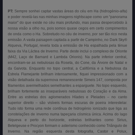
PT:
Sempre sonhei captar vastas áreas do céu em Ha (hidrogénio-alfa)
e poder revelá-las nas minhas imagens nightscape como um “panorama
maior” do que existe no céu mais profundo, mas passa despercebido à
nossa visão a olho nu, pois somos quase cegos em certo compimentos
de onda como o Ha. Sobretudo no céu de inverno, por ser tão rico nesta
emissão. A vasta paisagem captada a partir de Campinho, no Dark Sky®
Alqueva, Portugal, revela toda a emissão de Ha espalhada pela ténue
faixa da Via Láctea de Inverno. Parte deste inclui o complexo de Orionte
(M42, Laço de Barnard e Lambda Orionis). Na parte inferior central,
encontram-se as nebulosas da Roseta, do Cone, da Árvore de Natal e
da Gaivota. Enquanto no topo central, a Califórnia e a Nebulosa da
Estrela Flamejante brilham intensamente, fiquei impressionado com a
visão detalhada da supernova remanescente Simeis 147, composta por
filamentos avermelhados semelhantes a esparguete. No topo esquerdo,
brilham fortemente as inseparáveis nebulosas do Coração e da Alma.
Entre as estrelas dos aglomerados Híades e Pleiades – no canto
superior direito – são visíveis formas escuras de poeira interestelar.
Tudo isto forma uma rede contínua de hidrogénio ionizado que liga as
constelações de inverno numa tapeçaria cósmica única. Acima do lago
Alqueva e perto do horizonte, estrelas brilhantes como Sirius,
Betelgeuse e Procyon formam o asterismo conhecido como Triângulo de
Inverno. Na região esquerda desta fotografia, Castor e Polux,