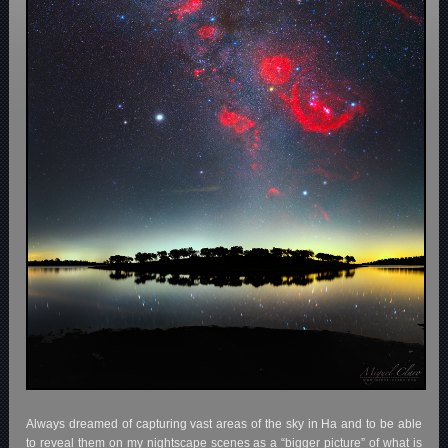
Always dreamed of capturing vast areas of the sky in Ha and to be able
to reveal them on my nightscape scenes as a “bigger picture” of what is