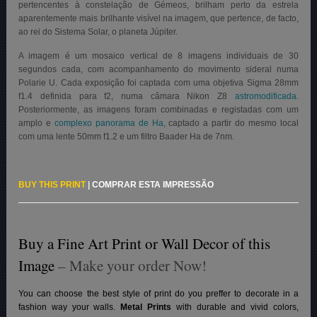
pertencentes à constelação de Gémeos, brilham perto da estrela
aparentemente mais brilhante visível na imagem, que pertence, de facto,
ao rei do Sistema Solar, o planeta Júpiter.
A imagem é um mosaico vertical de 8 imagens individuais de 30
segundos cada, com acompanhamento do movimento sideral numa
Polarie U. Cada exposição foi captada com uma objetiva Sigma 28mm
f1.4 definida para f2, numa câmara Nikon Z8
astromodificada
.
Posteriormente, as imagens foram combinadas e registadas com um
amplo e
complexo panorama de Ha
, captado a partir do mesmo local
com uma lente 50mm f1.2 e um filtro Baader Ha de 7nm.
BUY THIS PRINT
|
COMPRAR ESTA IMPRESSÃO
Buy a Fine Art Print or Wall Decor of this
Image
– Make your order Now!
You can choose the best style of print do you preffer to decorate in a
fashion way your walls.
Metal Prints
with durable and vivid colors,