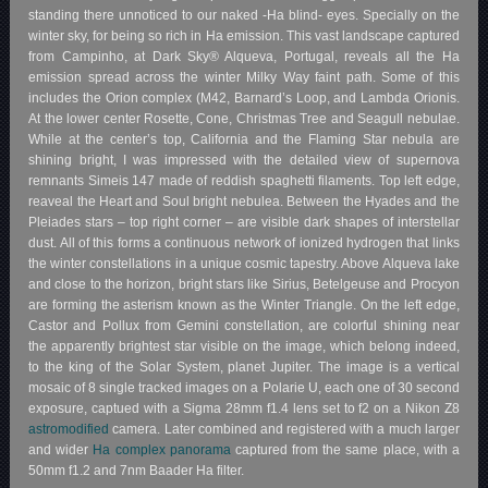
standing there unnoticed to our naked -Ha blind- eyes. Specially on the
winter sky, for being so rich in Ha emission. This vast landscape captured
from Campinho, at Dark Sky® Alqueva, Portugal, reveals all the Ha
emission spread across the winter Milky Way faint path. Some of this
includes the Orion complex (M42, Barnard’s Loop, and Lambda Orionis.
At the lower center Rosette, Cone, Christmas Tree and Seagull nebulae.
While at the center’s top, California and the Flaming Star nebula are
shining bright, I was impressed with the detailed view of supernova
remnants Simeis 147 made of reddish spaghetti filaments. Top left edge,
reaveal the Heart and Soul bright nebulea. Between the Hyades and the
Pleiades stars – top right corner – are visible dark shapes of interstellar
dust. All of this forms a continuous network of ionized hydrogen that links
the winter constellations in a unique cosmic tapestry. Above Alqueva lake
and close to the horizon, bright stars like Sirius, Betelgeuse and Procyon
are forming the asterism known as the Winter Triangle. On the left edge,
Castor and Pollux from Gemini constellation, are colorful shining near
the apparently brightest star visible on the image, which belong indeed,
to the king of the Solar System, planet Jupiter. The image is a vertical
mosaic of 8 single tracked images on a Polarie U, each one of 30 second
exposure, captued with a Sigma 28mm f1.4 lens set to f2 on a Nikon Z8
astromodified
camera. Later combined and registered with a much larger
and wider
Ha complex panorama
captured from the same place, with a
50mm f1.2 and 7nm Baader Ha filter.