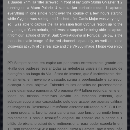
a Baader 7nm Ha filter screwed in front of my Sony 50mm GMaster f1.2
running on a Vixen Polarie U star tracker portable mount. I captured
everything in one single night over the course of a few hours starting
while Cygnus was setting and finished after Canis Major was very high,
so I was able to capture the Ha emission from Cygnus region up to the
beginning of Gum nebula, and I was so surprise for being able to capture
it from our latitude of 38º at Dark Sky® Alqueva in Portugal. Below, is the
monochromatic image of the red channel separately, as well as some
close-ups at 75% of the real size and the VR360 image. I hope you enjoy
it.
PT:
Sempre sonhei em captar um panorama extremamente grande em
H-alfa que pudesse revelar todas as nebulosas visíveis na emissão de
hidrogénio ao longo da Via Láctea de inverno, que é incrivelmente rica.
Finalmente, em novembro passado, surgiu a oportunidade e consegui
alcançar o meu objetivo. Enfrentei muitos desafios no processamento
deste gigantesco panorama. O programa APP falhou redondamente em
todas as minhas tentativas devido ao tamanho extremo, que
sobrecarregou a sua capacidade, pelo que acabei por apenas calibrar
as imagens lá. Desenvolvi um método diferente utilizando o PT GUI Pro,
o meu programa favorito para panoramas, que funcionou muito bem e
rapidamente. Como a resolução original do ficheiro era superior a 1
bilião de pixeis, precisei de o redimensionar para poder exportá-lo em
TIF sem exceder of 4GB e para poder utilizar a Camera Raw. A resolução