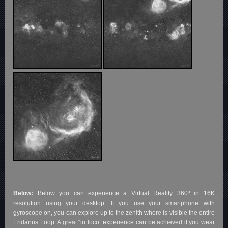
Below:
Below you can experience a Virtual Reality 360º in 16K
resolution using your desktop. If you use your smartphone with
gyroscope on, you can explore up to the zenith where is visible the entire
Eridanus Loop. A great “in loco” experience can be achieved if you wear