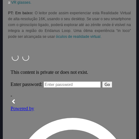
a
VR glasses.
PT: Em baixo:
O leitor pode assim experienciar esta Realidade Virtual
de alta-resolução 16K, usando o seu desktop. Se usar o seu smartphone
com o giroscópio ligado, poderá explorar até ao zénite onde é visível na
integra a região do Eridanus Loop. Uma ótima experiência “in loco”
pode ser alcançada se usar
óculos de realidade virtual.