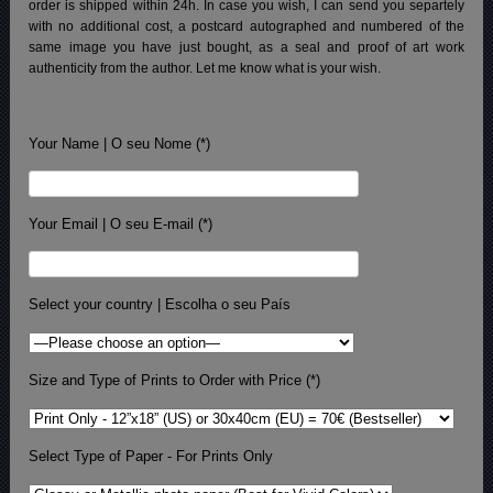
order is shipped within 24h.
In case you wish, I can send you separtely
with no additional cost, a postcard autographed and numbered of the
same image you have just bought, as a seal and proof of art work
authenticity from the author. Let me know what is your wish.
Your Name | O seu Nome (*)
Your Email | O seu E-mail (*)
Select your country | Escolha o seu País
Size and Type of Prints to Order with Price (*)
Select Type of Paper - For Prints Only