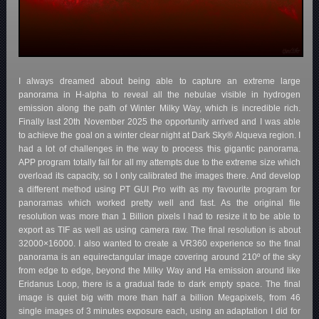
I always dreamed about being able to capture an extreme large
panorama in H-alpha to reveal all the nebulae visible in hydrogen
emission along the path of Winter Milky Way, which is incredible rich.
Finally last 20th November 2025 the opportunity arrived and I was able
to achieve the goal on a winter clear night at Dark Sky® Alqueva region. I
had a lot of challenges in the way to process this gigantic panorama.
APP program totally fail for all my attempts due to the extreme size which
overload its capacity, so I only calibrated the images there. And develop
a different method using PT GUI Pro with as my favourite program for
panoramas which worked pretty well and fast. As the original file
resolution was more than 1 Billion pixels I had to resize it to be able to
export as TIF as well as using camera raw. The final resolution is about
32000×16000. I also wanted to create a VR360 experience so the final
panorama is an equirectangular image covering around 210º of the sky
from edge to edge, beyond the Milky Way and Ha emission around like
Eridanus Loop, there is a gradual fade to dark empty space. The final
image is quiet big with more than half a billion Megapixels, from 46
single images of 3 minutes exposure each, using an adaptation I did for