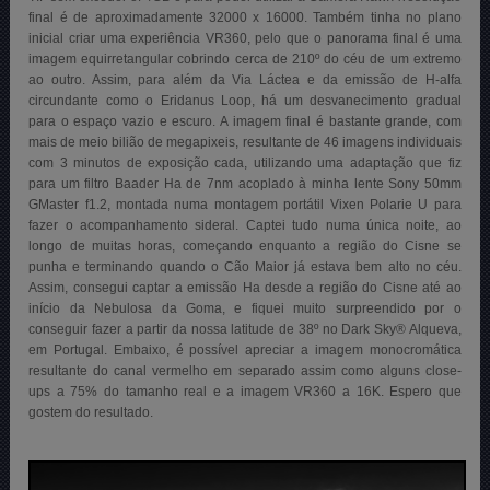
final é de aproximadamente 32000 x 16000. Também tinha no plano
inicial criar uma experiência VR360, pelo que o panorama final é uma
imagem equirretangular cobrindo cerca de 210º do céu de um extremo
ao outro. Assim, para além da Via Láctea e da emissão de H-alfa
circundante como o Eridanus Loop, há um desvanecimento gradual
para o espaço vazio e escuro. A imagem final é bastante grande, com
mais de meio bilião de megapixeis, resultante de 46 imagens individuais
com 3 minutos de exposição cada, utilizando uma adaptação que fiz
para um filtro Baader Ha de 7nm acoplado à minha lente Sony 50mm
GMaster f1.2, montada numa montagem portátil Vixen Polarie U para
fazer o acompanhamento sideral. Captei tudo numa única noite, ao
longo de muitas horas, começando enquanto a região do Cisne se
punha e terminando quando o Cão Maior já estava bem alto no céu.
Assim, consegui captar a emissão Ha desde a região do Cisne até ao
início da Nebulosa da Goma, e fiquei muito surpreendido por o
conseguir fazer a partir da nossa latitude de 38º no Dark Sky® Alqueva,
em Portugal. Embaixo, é possível apreciar a imagem monocromática
resultante do canal vermelho em separado assim como alguns close-
ups a 75% do tamanho real e a imagem VR360 a 16K. Espero que
gostem do resultado.