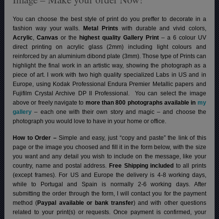
You can choose the best style of print do you preffer to decorate in a
fashion way your walls.
Metal Prints
with durable and vivid colors,
Acrylic
,
Canvas
or the
highest quality Gallery Print
– a 6 colour UV
direct printing on acrylic glass (2mm) including light colours and
reinforced by an aluminium dibond plate (3mm). Those type of Prints can
highlight the final work in an artistic way, showing the photograph as a
piece of art. I work with two high quality specialized Labs in US and in
Europe, using Kodak Professional Endura Premier Metallic papers and
Fujifilm Crystal Archive DP II Professional.
You can select the image
above or freely navigate to
more than 800 photographs available in
my
gallery
– each one with their own story and magic – and choose the
photograph you would love to have in your home or office.
How to Order –
Simple and easy, just “copy and paste” the link of this
page or the image you choosed and fill it in the form below, with the size
you want and any detail you wish to include on the message, like your
country, name and postal address.
Free Shipping included
to all prints
(except frames). For US and Europe the delivery is 4-8 working days,
while to Portugal and Spain is normally 2-6 working days.
After
submitting the order through the form, I will contact you for the payment
method (
Paypal available or bank transfer
) and with other questions
related to your print(s) or requests. Once payment is confirmed, your