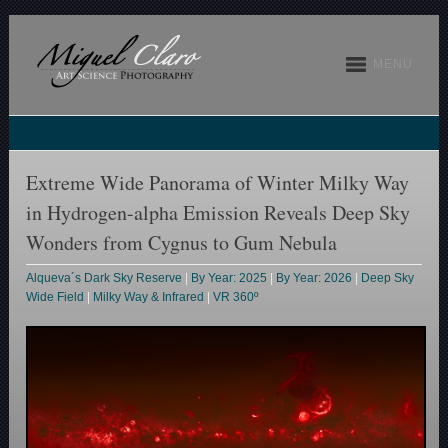
MENU
Extreme Wide Panorama of Winter Milky Way
in Hydrogen-alpha Emission Reveals Deep Sky
Wonders from Cygnus to Gum Nebula
Alqueva´s Dark Sky Reserve
|
By Year: 2025
|
By Year: 2026
|
Deep Sky
Wide Field
|
Milky Way & Infrared
|
VR 360º