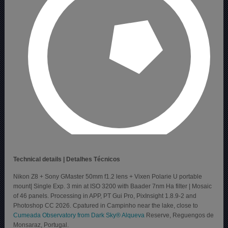
Technical details | Detalhes Técnicos
Nikon Z8 + Sony GMaster 50mm f1.2 lens + Vixen Polarie U portable
mount| Single Exp. 3 min at ISO 3200 with Baader 7nm Ha filter | Mosaic
of 46 panels. Processing in APP, PT Gui Pro, PixInsight 1.8.9-2 and
Photoshop CC 2026. Cpatured in Campinho near the lake, close to
Cumeada Observatory from Dark Sky® Alqueva
Reserve, Reguengos de
Monsaraz, Portugal.