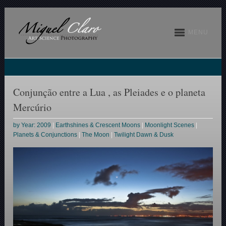
MENU
Conjunção entre a Lua , as Pleiades e o planeta
Mercúrio
by Year: 2009
|
Earthshines & Crescent Moons
|
Moonlight Scenes
|
Planets & Conjunctions
|
The Moon
|
Twilight Dawn & Dusk