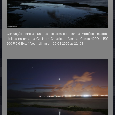
Conjunção entre a Lua , as Pleiades e o planeta Mercúrio. Imagens
obtidas na praia da Costa da Caparica – Almada. Canon 400D – ISO
200 F-5.6 Exp. 4″seg. -18mm em 26-04-2009 às 21h04