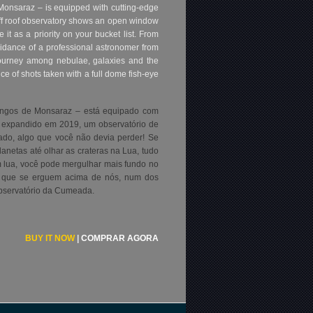
Monsaraz – is equipped with cutting-edge
-off roof observatory shows an open window
e it as a priority on your bucket list. From
uidance of a professional astronomer from
ourney among nebulae, galaxies and the
nce of shots taken with a full dome fish-eye
engos de Monsaraz – está equipado com
 e expandido em 2019, um observatório de
lado, algo que você não devia perder! Se
lanetas até olhar as crateras na Lua, tudo
m lua, você pode mergulhar mais fundo no
s que se erguem acima de nós, num dos
Observatório da Cumeada.
BUY IT NOW
|
COMPRAR AGORA