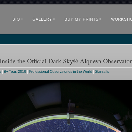
»
»
»
BIO
GALLERY
BUY MY PRINTS
WORKSH
 Inside the Official Dark Sky® Alqueva Observat
e
|
By Year: 2019
|
Professional Observatories in the World
|
Startrails