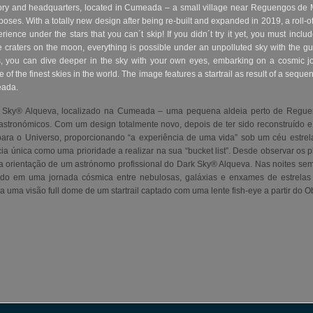
ory and headquarters, located in Cumeada – a small village near Reguengos de 
poses. With a totally new design after being re-built and expanded in 2019, a roll
ience under the stars that you can´t skip! If you didn´t try it yet, you must includ
he craters on the moon, everything is possible under an unpolluted sky with the g
, you can dive deeper in the sky with your own eyes, embarking on a cosmic j
of the finest skies in the world. The image features a startrail as result of a seque
eada.
rk Sky® Alqueva, localizado na Cumeada – uma pequena aldeia perto de Regu
e astronómicos. Com um design totalmente novo, depois de ter sido reconstruído
a para o Universo, proporcionando “a experiência de uma vida” sob um céu estre
cia única como uma prioridade a realizar na sua “bucket list”. Desde observar os p
a orientação de um astrónomo profissional do Dark Sky® Alqueva. Nas noites se
ndo em uma jornada cósmica entre nebulosas, galáxias e enxames de estrela
uma visão full dome de um startrail captado com uma lente fish-eye a partir do 