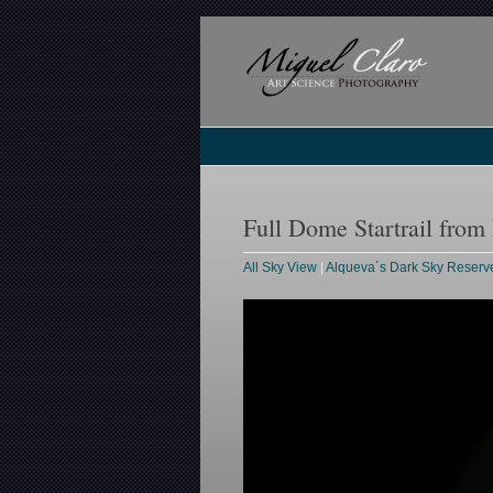
Full Dome Startrail from
All Sky View
|
Alqueva´s Dark Sky Reserv