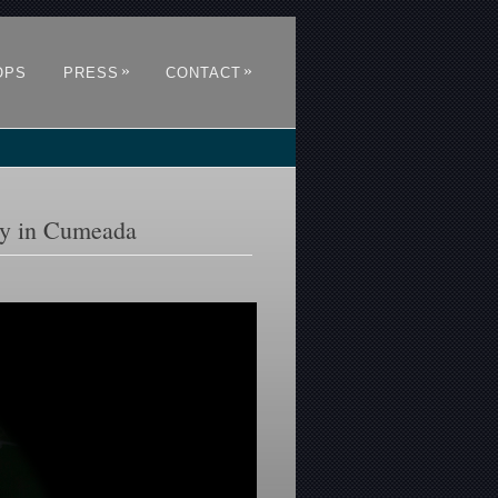
»
»
OPS
PRESS
CONTACT
ory in Cumeada