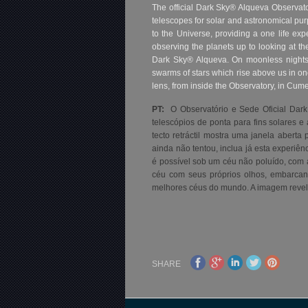
The official Dark Sky® Alqueva Observat
telescopes for solar and astronomical pur
to the Universe, providing a one life exper
observing the planets up to looking at t
Dark Sky® Alqueva. On moonless nights
swarms of stars which rise above us in one 
lens, from inside the Observatory, in Cum
PT:
O Observatório e Sede Oficial Da
telescópios de ponta para fins solares 
tecto retráctil mostra uma janela abert
ainda não tentou, inclua já esta experiên
é possível sob um céu não poluído, com 
céu com seus próprios olhos, embarca
melhores céus do mundo. A imagem revela 
SHARE