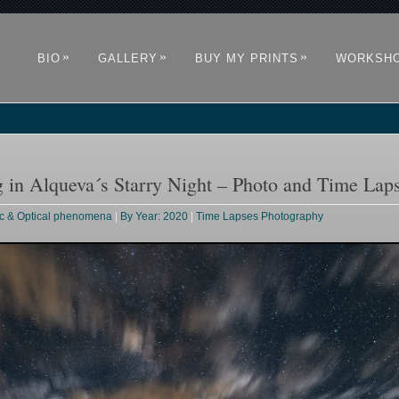
»
»
»
BIO
GALLERY
BUY MY PRINTS
WORKSH
g in Alqueva´s Starry Night – Photo and Time Lap
c & Optical phenomena
|
By Year: 2020
|
Time Lapses Photography