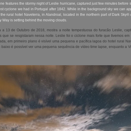
ne features the stormy night of Leslie hurricane, captured just few minutes before 
est cyclone we had in Portugal after 1842. While in the background sky we can appr
the rural hotel Naveterra, in Alandroal, located in the northern part of Dark Sky
y Way is setting behind the moving clouds.
 a 13 de Outubro de 2018, mostra a noite tempestuosa do furacão Leslie, cap
es que se resgistaram nessa noite.
Leslie foi o ciclone mais forte que tivemos e
da, em primeiro plano é visível uma pequena e pacífica lagoa do hotel rural Nav
 baixo é possível ver uma pequena sequência de vídeo time lapse, enquanto a V