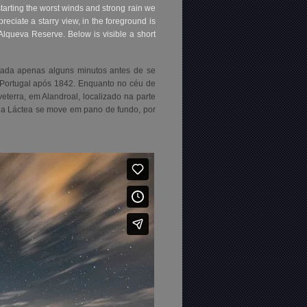
starting the worst winds and strong rain we
eciate a starry view, in the foreground is
® Alqueva Reserve.
Below is visible a short
tada apenas alguns minutos antes de se
m Portugal após 1842. Enquanto no céu de
eterra, em Alandroal, localizado na parte
ia Láctea se move em pano de fundo, por