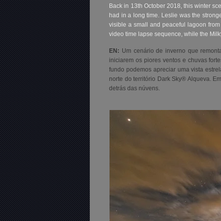
Back in 13th October 2018, this winter sce
had in a long time. Leslie was the strong
visible a small and peaceful lagoon from 
video time lapse sequence, while the Milk
EN:
Um
cenário de inverno que remonta
iniciarem os piores ventos e chuvas fort
fundo podemos apreciar uma vista estrela
norte do território Dark
Sky® Alqueva
. Em
detrás das núvens.