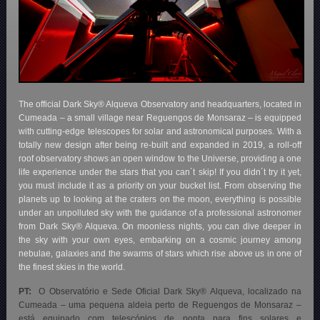
The official Dark Sky® Alqueva Observatory and headquarters, located in
Cumeada – a small village near Reguengos de Monsaraz – is equipped
with cutting-edge telescopes for solar and astronomical purposes. With a
totally new design after being re-built and expanded in 2019, a roll-off
roof observatory shows an open window to the Universe, providing a one
life experience under the stars that you can´t skip! If you didn´t try it yet,
you must include it as a priority on your bucket list. From observing the
planets up to looking at the craters on the moon, everything is possible
under an unpolluted sky with the guidance of a professional astronomer
from Dark Sky® Alqueva. On moonless nights, you can dive deeper in
the sky with your own eyes, embarking on a cosmic journey among
nebulae, galaxies and the swarms of stars which rise above us in one of
the finest skies in the world.
PT:
O Observatório e Sede Oficial Dark Sky® Alqueva, localizado na
Cumeada – uma pequena aldeia perto de Reguengos de Monsaraz –
está equipado com telescópios de ponta para fins solares e