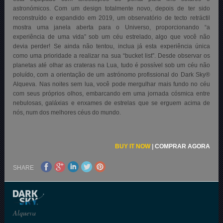
astronómicos. Com um design totalmente novo, depois de ter sido
reconstruído e expandido em 2019, um observatório de tecto retráctil
mostra uma janela aberta para o Universo, proporcionando “a
experiência de uma vida” sob um céu estrelado, algo que você não
devia perder! Se ainda não tentou, inclua já esta experiência única
como uma prioridade a realizar na sua “bucket list”. Desde observar os
planetas até olhar as crateras na Lua, tudo é possível sob um céu não
poluído, com a orientação de um astrónomo profissional do Dark Sky®
Alqueva. Nas noites sem lua, você pode mergulhar mais fundo no céu
com seus próprios olhos, embarcando em uma jornada cósmica entre
nebulosas, galáxias e enxames de estrelas que se erguem acima de
nós, num dos melhores céus do mundo.
BUY IT NOW
|
COMPRAR AGORA
SHARE
Alqueva