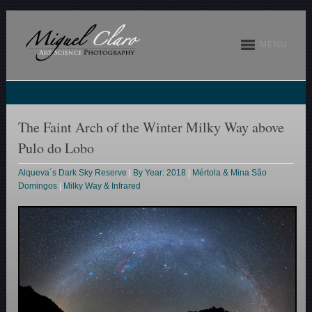
MENU
The Faint Arch of the Winter Milky Way above
Pulo do Lobo
Alqueva´s Dark Sky Reserve
|
By Year: 2018
|
Mértola & Mina São
Domingos
|
Milky Way & Infrared