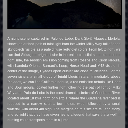
A night scene captured in Pulo do Lobo, Dark Sky® Alqueva Mértola,
shows an arched path of faint light from the winter Milky Way full of deep
sky objects visible as a pale diffuse red/violet colors. From left to right, we
can find Sirius, the brightest star in the entire celestial sphere and at the
right side, the reddish emission coming from Rosette and Orion Nebula,
with Lambda Orionis, Barnard´s Loop, Horse Head and M42 visible. In
center of the image, Hyades open cluster are close to Pleiades, , or the
seven sisters, a small group of bright blueish stars. Immediately above
Pleiades, we can find California nebula, a red emission nebula like Heart
and Soul nebula, located further right following the path of light of Milky
Way arm. Pulo do Lobo is the most dramatic stretch of Guadiana River,
located about 18 kms north of Mértola, where the Guadiana river bed is
reduced to a narrow strait a few meters wide, followed by a small
waterfall with about 4m high. The margins on this site are tall and stony,
and so tight that they have given rise to a legend that says that a wolf in
hunting could transports them in a jump.