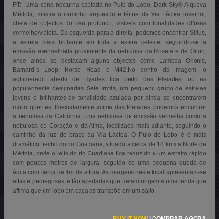
PT:
Uma cena nocturna captada no Pulo do Lobo, Dark Sky® Alqueva
Mértola, mostra o caminho arqueado e ténue da Via Láctea invernal,
cheia de objectos do céu profundo, visíveis com tonalidades difusas
vermelho/violeta. Da esquerda para a direita, podemos encontrar Sirius,
a estrela mais brilhante em toda a esfera celeste, seguindo-se a
emissão avermelhada proveniente da nebulosa da Roseta e de Orion,
onde ainda se destacam alguns objectos como Lambda Orionis,
Barnard´s Loop, Horse Head e M42.No centro da imagem, o
aglomerado aberto de Hyades fica perto das Pleiades, ou as
popularmente designadas Sete Irmãs, um pequeno grupo de estrelas
jovens e brilhantes de tonalidade azulada por ainda se encontrarem
muito quentes. Imediatamente acima das Pleiades, podemos encontrar
a nebulosa da Califórnia, uma nebulosa de emissão vermelha como a
nebulosa do Coração e da Alma, localizada mais adiante, seguindo o
caminho da luz do braço da Via Láctea.
O Pulo do Lobo é o mais
dramático trecho do rio Guadiana, situado a cerca de 18 kms a Norte de
Mértola, onde o leito do rio Guadiana fica reduzido a um estreito rápido
com poucos metros de largura, seguido de uma pequena queda de
água com cerca de 4m de altura. As margens neste local apresentam-se
altas e pedregosas, e tão apertadas que deram origem a uma lenda que
afirma que um lobo em caça as transpõe em um salto.
BUY IT NOW
|
COMPRAR AGORA