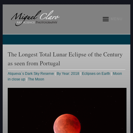
MENU
The Longest Total Lunar Eclipse of the Century
as seen from Portugal
Alqueva´s Dark Sky Reserve
|
By Year: 2018
|
Eclipses on Earth
|
Moon
in close up
|
The Moon