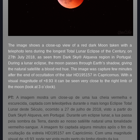
The image shows a close-up view of a red dark Moon taken with a
telephoto lens during the longest Total Lunar Eclipse of the Century, on
27th July 2018, as seen from Dark Sky® Alqueva region in Portugal.
During a lunar eclipse, the moon passes through Earth’s shadow, giving
the natural satellite a blood-red hue. The image was capture few minutes
after the end of occultation of the star HD195157 in Capricornus. With a
visual magnitude of +8.93 it can be seen very close to the right limb of
the moon (look at 3 o´clock).
PT:
A imagem mostra um close-up de uma lua cheia vermelha e
escurecida, captada com teleobjetiva durante o mais longo Eclipse Total
Lunar deste Século, ocorrido a 27 de julho de 2018, visto a partir do
Dark Sky® Alqueva, em Portugal. Durante um eclipse lunar, a lua passa
pela sombra da Terra, dando ao nosso satélite natural uma tonalidade
vermelho-sangue. A imagem foi captada alguns minutos após o fim da
ocultação da estrela HD195157 em Capricórnio. Com uma magnitude
visual de +8,93, pode ser vista muito perto do limbo direito da lua.