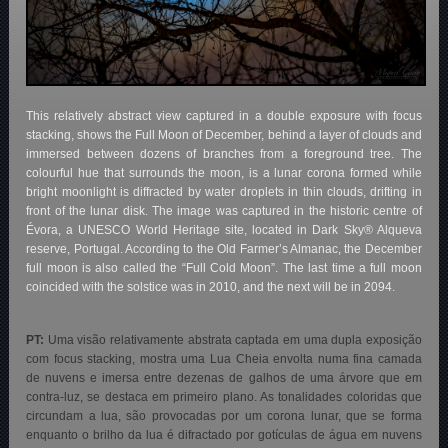
This relatively abstract view captured in a double exposure with focus
stacking, shows the Full Moon of December, behind a layer of clouds and
immersed between dozens of branches from a foreground tree. The
colourful hue that surrounds the moon, is a lunar corona formed while
bright moonlight is diffracted by water droplets in thin clouds, drifting in
front of the lunar disk. The image was captured in the historic centre of
Évora, a UNESCO World Heritage site, located in Dark Sky® Alqueva
reserve, Portugal. According to the Old Farmer’s Almanac, the December
full moon is also called the “Full Cold Moon”. The last time a full moon
coincided with the solstice was in 2010, and the next will be in 2094.
PT:
Uma visão relativamente abstrata captada em uma dupla exposição
com focus stacking, mostra uma Lua Cheia envolta numa fina camada
de nuvens e imersa entre dezenas de galhos de uma árvore que em
contra-luz, se destaca em primeiro plano. As tonalidades coloridas que
circundam a lua, são provocadas por um corona lunar, que se forma
enquanto o brilho da lua é difractado por gotículas de água em nuvens