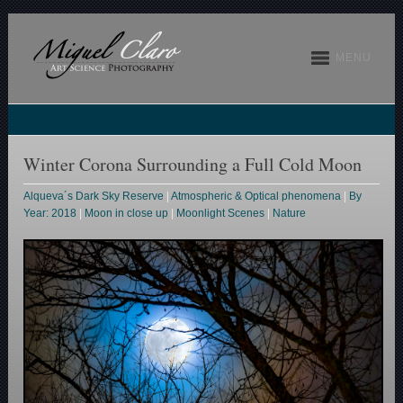
MENU
Winter Corona Surrounding a Full Cold Moon
Alqueva´s Dark Sky Reserve
|
Atmospheric & Optical phenomena
|
By
Year: 2018
|
Moon in close up
|
Moonlight Scenes
|
Nature