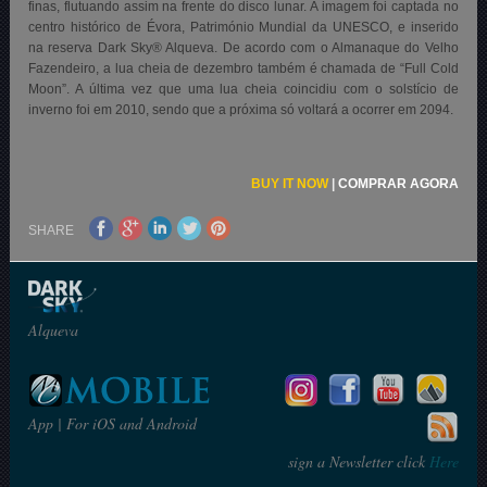
finas, flutuando assim na frente do disco lunar. A imagem foi captada no
centro histórico de Évora, Património Mundial da UNESCO, e inserido
na reserva Dark Sky® Alqueva. De acordo com o Almanaque do Velho
Fazendeiro, a lua cheia de dezembro também é chamada de “Full Cold
Moon”. A última vez que uma lua cheia coincidiu com o solstício de
inverno foi em 2010, sendo que a próxima só voltará a ocorrer em 2094.
BUY IT NOW
|
COMPRAR AGORA
SHARE
Alqueva
App | For iOS and Android
sign a Newsletter click
Here