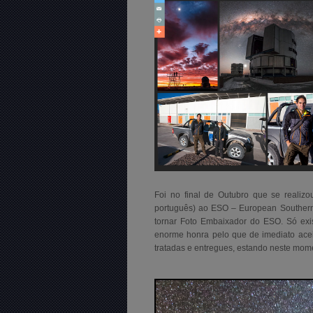
Foi no final de Outubro que se realiz
português) ao ESO – European Southern
tornar Foto Embaixador do ESO. Só exi
enorme honra pelo que de imediato aceit
tratadas e entregues, estando neste mom