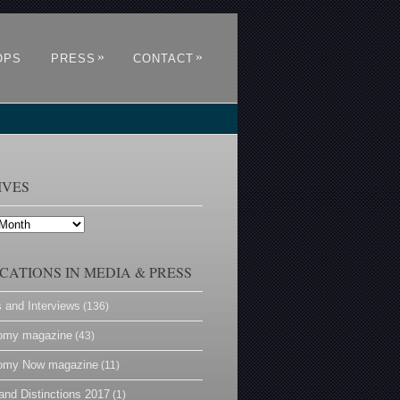
»
»
OPS
PRESS
CONTACT
IVES
CATIONS IN MEDIA & PRESS
s and Interviews
(136)
omy magazine
(43)
omy Now magazine
(11)
and Distinctions 2017
(1)