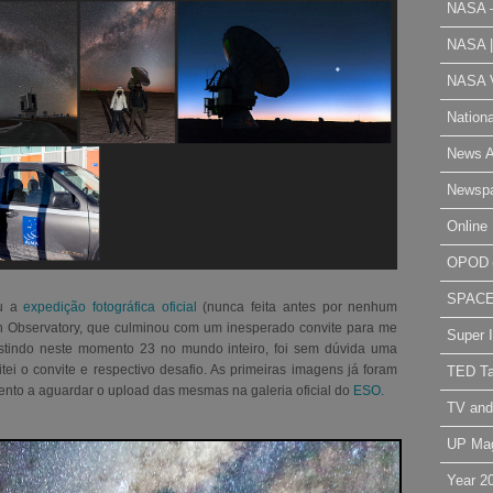
NASA 
NASA 
NASA V
Nation
News A
Newsp
Online 
OPOD
SPAC
ou a
expedição fotográfica oficial
(nunca feita antes por nenhum
 Observatory, que culminou com um inesperado convite para me
Super 
stindo neste momento 23 no mundo inteiro, foi sem dúvida uma
ei o convite e respectivo desafio. As primeiras imagens já foram
TED Ta
ento a aguardar o upload das mesmas na galeria oficial do
ESO.
TV and
UP Ma
Year 2