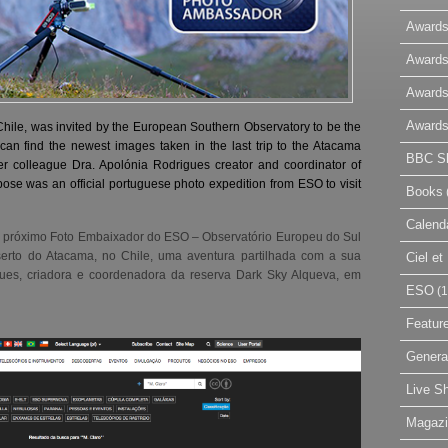
Awards
Awards
Awards
Awards
 Chile, was invited by the European Southern Observatory to be the
n find the newest images taken in the last trip to the Atacama
BBC Sk
er colleague Dra. Apolónia Rodrigues creator and coordinator of
se was an official portuguese photo expedition from ESO to visit
Books
Calend
 o próximo Foto Embaixador do ESO – Observatório Europeu do Sul
serto do Atacama, no Chile, uma aventura partilhada com a sua
Ciel e
gues, criadora e coordenadora da reserva Dark Sky Alqueva, em
ESO
(1
Featur
Genera
Live S
Magaz