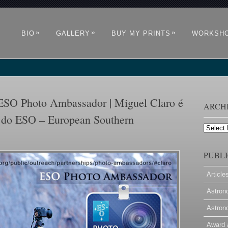
»
»
»
BIO
GALLERY
BUY MY PRINTS
WORKSH
 ESO Photo Ambassador | Miguel Claro é
ARCH
 do ESO – European Southern
Archives
PUBLI
Article
Astron
Astron
Award 