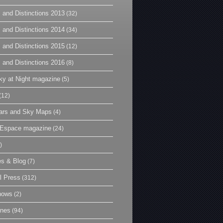
 and Distinctions 2013
(32)
 and Distinctions 2014
(34)
 and Distinctions 2015
(12)
 and Distinctions 2016
(8)
y at Night magazine
(5)
(12)
ars and Sky Maps
(4)
t Espace magazine
(24)
)
es & Blog
(7)
l Press
(312)
hows
(2)
ines
(94)