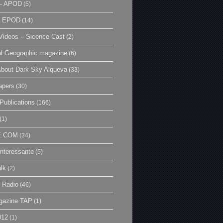
– APOD
(5)
| EPOD
(14)
ideos – Sicence Cast
(2)
al Geographic magazine
(6)
bout Dark Sky Alqueva
(33)
apers
(30)
Publications
(166)
(1)
E.COM
(34)
Interessante
(5)
lk
(2)
 Radio
(46)
gazine TAP
(1)
012
(1)