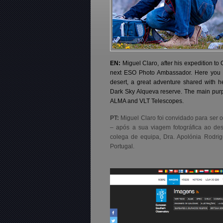
EN:
Miguel Claro, after his expedition to
next ESO Photo Ambassador. Here you ca
desert, a great adventure shared with h
Dark Sky Alqueva reserve. The main purpo
ALMA and VLT Telescopes.
PT:
Miguel Claro foi convidado para ser
– após a sua viagem fotográfica ao de
colega de equipa, Dra. Apolónia Rodri
Portugal.