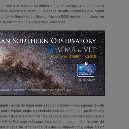
tou com a assistência da minha colega de equipa, a coordenadora
ónia Rodrigues, foram 69 imagens de alta resolução que captei
rge Millimeter/submillimeter Array a 5000 metros de altitude, no
e se encontra o VLT Very Large Telescope.
magnificiência do lugar mais seco do planeta – com apenas 2% de
mais límpido, negro e estrelado para os astrónomos profissionais
s seus diversos comprimentos de onda, como também os diversos
isfério Sul, captando para além da Via Láctea e das Nuvens de
iversidade de fenómenos celestes e atmosféricos, como a Luz