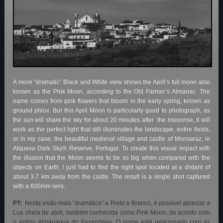
A more “dramatic” Black and White view shows the April’s full moon also
known as the Pink Moon, according to the Old Farmer’s Almanac. The
name comes from pink flowers that bloom in the early spring, known as
ground phlox. But this April Moon is particularly good to photograph, as
the sun will share the sky for about 20 minutes after the moonrise, it will
work as the perfect light that still illuminates the landscape, entire fields,
or in my case, the beautiful medieval village and castle of Monsaraz, in
Alqueva Dark Sky® Reserve, Portugal. To create this visual impact with
the illusion that the Moon seems to be so big when compared with the
objects on Earth, I just had to find the right spot located at a distant of
about 3.7 km away from the castle. The result is a single shot captured
with a 600mm lens.
PT:
Nesta visão mais “dramática” a Preto e Branco, é possível apreciar a
Lua cheia de abril, também conhecida como Pink Moon, de acordo com
o antigo Almanaque do Fazendeiro. O nome está relacionado com as