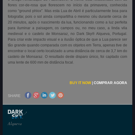
flores cor-de-rosa que florescem no início da primavera, conhecida
como “ground phlox”. Mas esta Lua de Abril é particularmente boa para
fotografar, pois o sol ainda compartilha o mesmo céu durante cerca de
20 minutos, após o nascimento da lua, funcionando como a luz perfeita
para iluminar a paisagem, os campos ou, no meu caso, a linda vila
medieval e o castelo de Monsaraz, no Dark Sky® Alqueva, Portugal.
Para criar este impacto visual e a ilusão óptica de que a Lua parece ser
tão grande quando comparada com os objetos em Terra, apenas tive de
encontrar o local certo localizado a uma distância de cerca de 3,7 km do
castelo de Monsaraz. O resultado deste disparo único, foi captado com
uma lente de 600 mm de distância focal.
BUY IT NOW
|
COMPRAR AGORA
SHARE
Alqueva