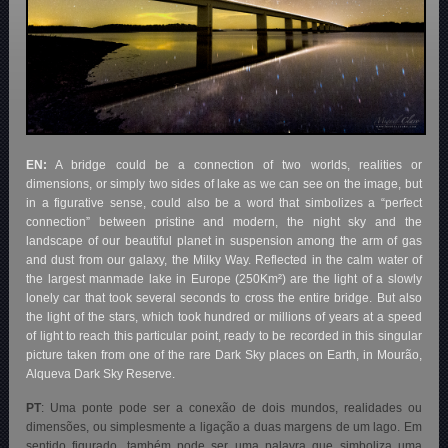
EN:
A bridge could be a connection of two worlds, realities or
dimensions, or simply two sides of lake as we can see on the image, but
in a figurative sense, could also be a word that simbolizes a “perfect
connection” between pristine and modern, the night sky and the
landscape of our beautiful planet in suspension among the arm of gas
and dust from our galaxy, the Milky Way. Reflected in the calm water of
the largest manmade lake in Europe (250Km²) are the light of a slowly
lonely car that took several seconds to cross the entire bridge. But also
the light of the stars, which took hundred or millions of years at a speed
of light to reach this particular point, ready to be recorded in this singular
picture taken from one of the rare Dark Sky places on Earth, in Mourão,
Alqueva Dark Sky Reserve.
PT
: Uma ponte pode ser a conexão de dois mundos, realidades ou
dimensões, ou simplesmente a ligação a duas margens de um lago. Em
sentido figurado, também pode ser uma palavra que simboliza uma