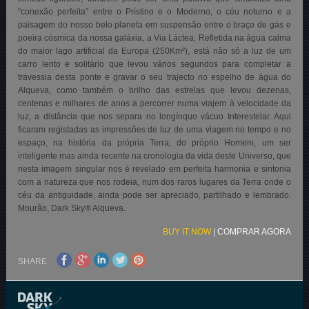
“conexão perfeita” entre o Prístino e o Moderno, o céu noturno e a
paisagem do nosso belo planeta em suspensão entre o braço de gás e
poeira cósmica da nossa galáxia, a Via Láctea. Refletida na água calma
do maior lago artificial da Europa (250Km²), está não só a luz de um
carro lento e solitário que levou vários segundos para completar a
travessia desta ponte e gravar o seu trajecto no espelho de água do
Alqueva, como também o brilho das estrelas que levou dezenas,
centenas e milhares de anos a percorrer numa viajem à velocidade da
luz, a distância que nos separa no longínquo vácuo Interestelar. Aqui
ficaram registadas as impressões de luz de uma viagem no tempo e no
espaço, na história da própria Terra, do próprio Homem, um ser
inteligente mas ainda recente na cronologia da vida deste Universo, que
nesta imagem singular nos é revelado em perfeita harmonia e sintonia
com a natureza que nos rodeia, num dos raros lugares da Terra onde o
céu da antiguidade, ainda pode ser apreciado, partilhado e lembrado.
Mourão, Dark Sky® Alqueva.
BUY IT NOW
|
COMPRAR AGORA
SHARE