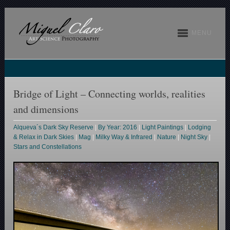
MENU
Bridge of Light – Connecting worlds, realities
and dimensions
Alqueva´s Dark Sky Reserve
|
By Year: 2016
|
Light Paintings
|
Lodging
& Relax in Dark Skies
|
Mag
|
Milky Way & Infrared
|
Nature
|
Night Sky
|
Stars and Constellations