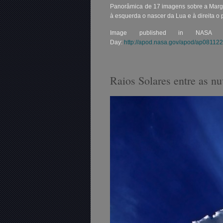
Panorâmica de 17 imagens sobre a Margem
à esquerda o nascer da Lua e à direita 
Image published in NASA
Day:
http://apod.nasa.gov/apod/ap081122
Raios Solares entre as n