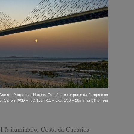
Gama – Parque das Nações. Esta, é a maior ponte da Europa com
ção. Canon 400D – ISO 100 F-11 – Exp: 1/13 – 28mm às 21h04 em
 1% iluminado, Costa da Caparica