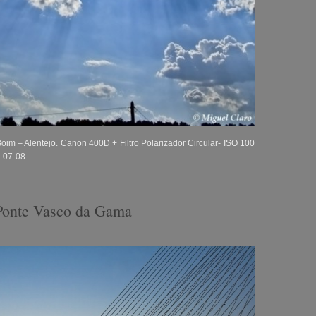
im – Alentejo. Canon 400D + Filtro Polarizador Circular- ISO 100
5-07-08
Ponte Vasco da Gama