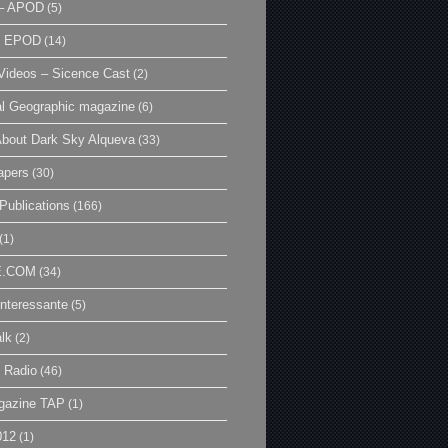
– APOD
(5)
| EPOD
(14)
ideos – Sicence Cast
(2)
al Geographic magazine
(6)
bout Dark Sky Alqueva
(33)
apers
(30)
Publications
(166)
(1)
E.COM
(34)
Interessante
(5)
lk
(2)
 Radio
(46)
gazine TAP
(1)
012
(1)