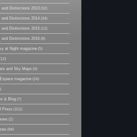
 and Distinctions 2013
(32)
 and Distinctions 2014
(34)
 and Distinctions 2015
(12)
 and Distinctions 2016
(8)
y at Night magazine
(5)
(12)
ars and Sky Maps
(4)
t Espace magazine
(24)
)
es & Blog
(7)
l Press
(312)
hows
(2)
ines
(94)