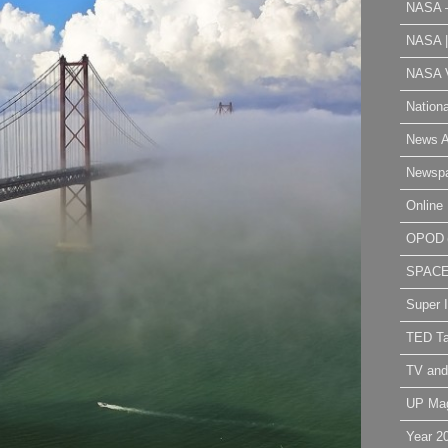
NASA 
NASA 
NASA V
Nation
News A
Newsp
Online 
OPOD
SPAC
Super 
TED Ta
TV and
UP Ma
Year 2