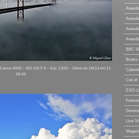
Awards
Awards
Awards
Awards
BBC Sk
Books
o. Canon 400D – ISO 100 F-8 – Exp: 1/200 – 18mm às 16h13 em 21-
Calend
09-08
Ciel e
ESO
(1
Featur
Genera
Live S
Magaz