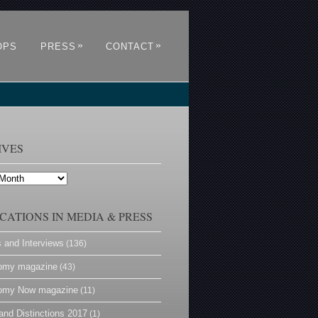
»
»
OPS
PRESS
CONTACT
IVES
CATIONS IN MEDIA & PRESS
s and Interviews
(136)
omy magazine
(43)
omy Now magazine
(11)
and Distinctions 2017
(1)