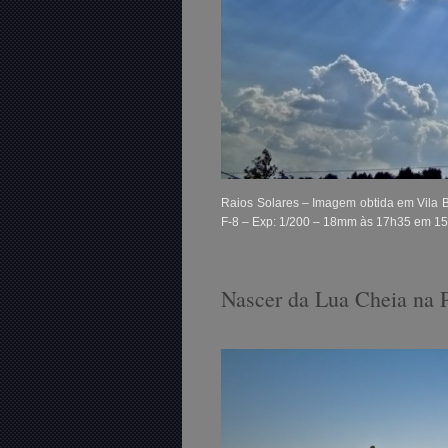
Raios Solares – Imagem obtida em Vila Bo
F-8 – Exp: 1/200 – 18mm às 17h35 em 1
Nascer da Lua Cheia na 