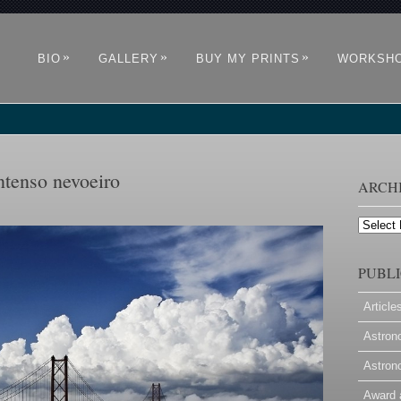
»
»
»
BIO
GALLERY
BUY MY PRINTS
WORKSH
ntenso nevoeiro
ARCH
Archives
PUBLI
Article
Astron
Astron
Award 