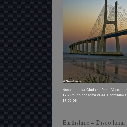
Nascer da Lua Cheia na Ponte Vasco da 
17.2Km, no horizonte vê-se a continua
17-06-08
Earthshine – Disco lunar