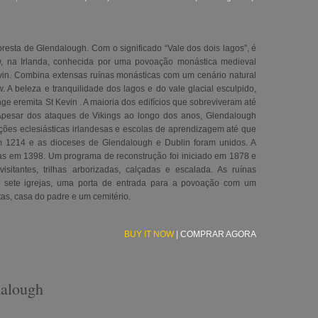
resta de Glendalough. Com o significado “Vale dos dois lagos”, é
, na Irlanda, conhecida por uma povoação monástica medieval
vin. Combina extensas ruínas monásticas com um cenário natural
A beleza e tranquilidade dos lagos e do vale glacial esculpido,
 eremita St Kevin . A maioria dos edifícios que sobreviveram até
Apesar dos ataques de Vikings ao longo dos anos, Glendalough
es eclesiásticas irlandesas e escolas de aprendizagem até que
 1214 e as dioceses de Glendalough e Dublin foram unidos. A
esas em 1398. Um programa de reconstrução foi iniciado em 1878 e
sitantes, trilhas arborizadas, calçadas e escalada. As ruínas
, sete igrejas, uma porta de entrada para a povoação com um
tas, casa do padre e um cemitério.
BUY IT NOW
|
COMPRAR AGORA
dalough