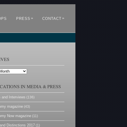
»
»
OPS
PRESS
CONTACT
IVES
CATIONS IN MEDIA & PRESS
s and Interviews
(136)
omy magazine
(43)
omy Now magazine
(11)
and Distinctions 2017
(1)