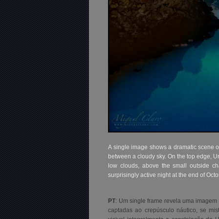
A single image
shows a dramatic scene of 
between a cloudy sky. On the top edge, Urs
low clouds, above the small outside ch
surprisingly active night at the end of Oct
PT
: Um single frame revela uma imagem 
captadas ao crepúsculo náutico, se mi