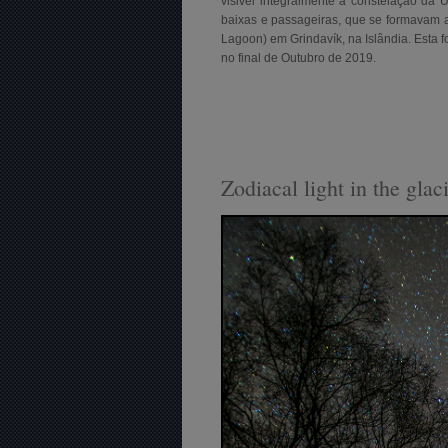
visivel integralmente a constelação da
baixas e passageiras, que se formavam 
Lagoon) em
Grindavík,
na Islândia. Esta 
no final de Outubro de 2019.
Zodiacal light in the gla