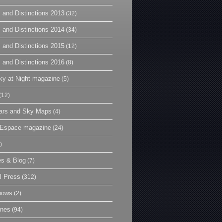
 and Distinctions 2013
(32)
 and Distinctions 2014
(34)
 and Distinctions 2015
(12)
 and Distinctions 2016
(8)
y at Night magazine
(5)
(12)
ars and Sky Maps
(4)
t Espace magazine
(24)
)
es & Blog
(7)
l Press
(312)
hows
(2)
ines
(94)