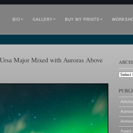
»
»
»
BIO
GALLERY
BUY MY PRINTS
WORKSH
Ursa Major Mixed with Auroras Above
ARCH
Archives
PUBLI
Article
Astron
Astron
Award 