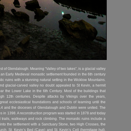
st of Glendalough. Meaning “Valley of two lakes”, is a glacial valley
 an Early Medieval monastic settlement founded in the 6th century
ic ruins with a stunning natural setting in the Wicklow Mountains.
and glacial-carved valley no doubt appealed to St Kevin, a hermit
r the Lower Lake in the 6th Century. Most of the buildings that
gh 12th centuries. Despite attacks by Vikings over the years,
reat ecclesiastical foundations and schools of learning until the
4 and the dioceses of Glendalough and Dublin were united. The
es in 1398. A reconstruction program was started in 1878 and today
d trails, walkways and rock climbing. The monastic ruins include a
nto the settlement with a Sanctuary Stone, two High Crosses, the
urch, St. Kevin’s Bed (Cave) and St. Kevin’s Cell (hermitage hut).