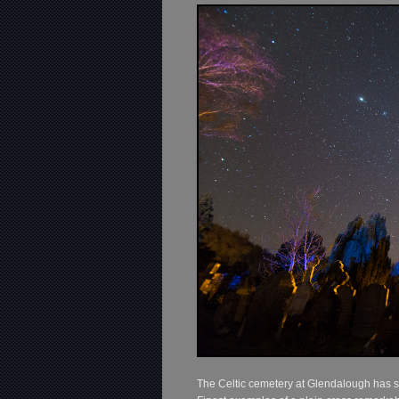
The Celtic cemetery at Glendalough has s