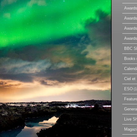
Awards
Awards
Awards
Awards
BBC Sk
Books
Calend
Ciel e
ESO
(1
Featur
Genera
Live S
Magaz