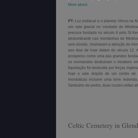
More about.
PT:
Luz zodiacal e o planeta Vénus na flo
um vale glacial no condado de Wicklow
precoce fundada no século 6 pelo St Ke
deslumbrante nas montanhas de Wicklow. 
sem dúvida, chamaram a atenção do monge
aos dias de hoje datam do século 12. 
prosperou como uma das grandes fundaçõ
os normandos destruiram o mosteiro em
liquidação foi destruída por forças ingl
hoje o vale dispõe de um centro de vi
monásticas incluem uma torre redonda
Santuário de pedra, duas cruzes celtas al
Celtic Cemetery in Glen