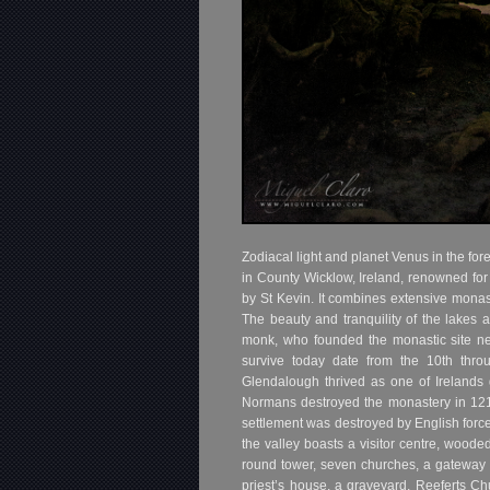
Zodiacal light and planet Venus in the fore
in County Wicklow, Ireland, renowned for
by St Kevin. It combines extensive monast
The beauty and tranquility of the lakes 
monk, who founded the monastic site nea
survive today date from the 10th throu
Glendalough thrived as one of Irelands g
Normans destroyed the monastery in 121
settlement was destroyed by English forc
the valley boasts a visitor centre, woode
round tower, seven churches, a gateway i
priest’s house, a graveyard, Reeferts Ch