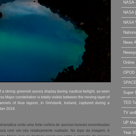
NASA 
NASA 
NASA V
Nation
News A
Newsp
Online 
OPOD
SPAC
a strong greenish aurora display during nautical twilight, as seen
Super 
a Major constellation is totally visible between the moving layer of
TED Ta
annels of blue lagoon, in Grindavík, Iceland, captured during a
ober 2019.
TV and
UP Ma
dramática onde uma forte cortina de auroras boreais esverdeadas
stura com um céu relativamente nublado. No topo da imagem, é
Year 2