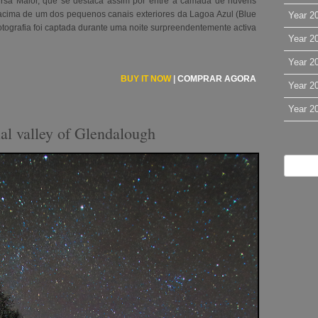
 Ursa Maior, que se destaca assim por entre a camada de núvens
acima de um dos pequenos canais exteriores da Lagoa Azul (Blue
Year 2
fotografia foi captada durante uma noite surpreendentemente activa
Year 2
Year 2
BUY IT NOW
|
COMPRAR AGORA
Year 2
Year 2
cial valley of Glendalough