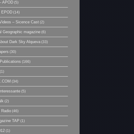
– APOD
(5)
| EPOD
(14)
ideos – Sicence Cast
(2)
al Geographic magazine
(6)
bout Dark Sky Alqueva
(33)
apers
(30)
Publications
(166)
(1)
E.COM
(34)
Interessante
(5)
lk
(2)
 Radio
(46)
gazine TAP
(1)
012
(1)